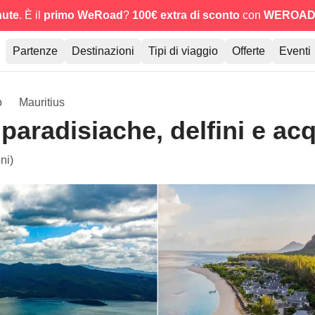
nute
. È il
primo WeRoad
?
100€ extra di sconto
con
WEROAD
Partenze
Destinazioni
Tipi di viaggio
Offerte
Eventi
o
Mauritius
 paradisiache, delfini e acq
ni)