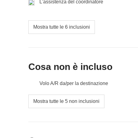
L'assistenza del coordinatore
Mostra tutte le 6 inclusioni
Cosa non è incluso
Volo A/R da/per la destinazione
pasti e bevande
Mostra tutte le 5 non inclusioni
tutti gli extra che vorrai acquistare e riuscirai 
Tutto ciò che non è menzionato nella sezione
eventuali attività extra, come il giro in elicotte