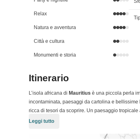
Sf
Relax
Ti
Natura e avventura
Città e cultura
Monumenti e storia
Itinerario
L’isola africana di
Mauritius
è una piccola perla im
incontaminata, paesaggi da cartolina e bellissime b
ricca di tesori da scoprire. Un paesaggio tropicale
Nonostante sia una meta famosissima per le spiag
Leggi tutto
Ammireremo da vicino le tartarughe di terra gigant
scoprire
, con le imponenti
cascate
Chamarel
e l
le isole del nord
Flat Island e l’Ilot Gabriel
. I più 
dune di sabbia colorate con sette diversi colori: ros