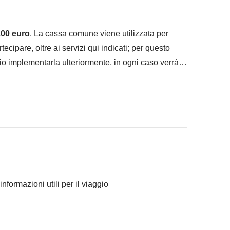
00 euro
. La cassa comune viene utilizzata per
artecipare, oltre ai servizi qui indicati; per questo
io implementarla ulteriormente, in ogni caso verrà
ricerca dei delfini con pranzo incluso;
ettes
informazioni utili per il viaggio
 mare vicino.
ranno concordato di fare e la relativa quota del