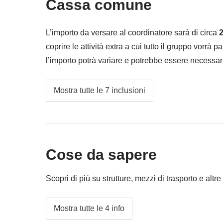
Cassa comune
L’importo da versare al coordinatore sarà di circa
2
coprire le attività extra a cui tutto il gruppo vorrà p
l’importo potrà variare e potrebbe essere necessar
restituita la differenza non utilizzata.
Gita in barca sull'isola Île aux Benitiers alla 
Mostra tutte le 7 inclusioni
Eventuali trasporti locali
Ingresso al Parco Charamel
Cose da sapere
Escursione sull'isola con guida di Île aux Aigr
Gita in barca nella Marina di blue bay
Scopri di più su strutture, mezzi di trasporto e altre 
Cassa comune del coordinatore
Alloggi
Mostra tutte le 4 info
Camere in hotel o appartamenti con piscina o
Le attività ed extra che tutti i partecipanti av