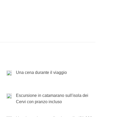
colorati. Faremo una pausa sull'isola per
nostra ultima mattinata alla scoperta della
iamo il nostro viaggio verso la parte nord
largo delle coste vicino a Mahébourg. Un vero e
ibilità di fare
paragliding
e godere di una vista
ove spiagge paradisiache ci attendono. Qui
 ammirare le
tartarughe giganti
in libertà.
oso pranzo con specialità locali
.
d ammirare il tramonto in spiaggia.
orto a lasciare le auto. Alla prossima avventura
i, rispetto a quanto pubblicato, per motivi non
urale della
Blue Bay Marine Park
. Dove
ni climatiche, festività, scioperi, ecc.).
.
Una cena durante il viaggio
 isola, dopodichè la cena di arrivederci ci
Escursione in catamarano sull'isola dei
Cervi con pranzo incluso