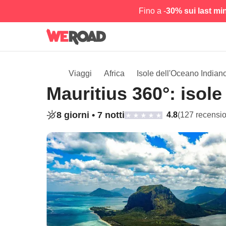
Fino a -
30% sui last mi
Viaggi
Africa
Isole dell'Oceano Indian
Mauritius 360°: isole
8 giorni •
7 notti
4.8
(127 recensio