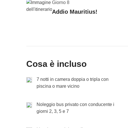
Incluso
: noleggio bus privato con conducente
Giorno 8
Le Tartarughe giganti di Île aux Aigrettes
Cassa comune
: eventuali ingressi o attività
Vedi mappa
ammirando le spiagge di sabbia bianca e i pesci 
Addio Mauritius!
Non incluso
: pasti e bevande
Torniamo nella zona sud dell’isola e passiamo la 
esplorare questo angolo di paradiso tropicale.
Dopo un buon pranzo in stile mauriziano, continu
riserva natuale
Île aux Aigrettes:
un isolotto al 
Per i più avventurosi tra noi, ci sarà anche la poss
dell’isola fino ad arrivare a
Trou-aux-Biches
, d
È tempo di salutarci
proprio paradiso terrestre dove ci sarà possibile
mozzafiato dall'alto. A bordo, ci attende un
delizi
possiamo concederci un bagnetto prima di cena e
Un’esperienza di relax e avventura.
Fatto un ultimo saluto al mare, torniamo in aerop
WeRoad!
Riserva naturale della Blue Bay Marine Park
Incluso
: noleggio bus privato con conducente
Cassa comune
: eventuali ingressi o attività
Incluso
: gita in catamarano con pranzo
Non incluso
Vedi mappa
: pasti e bevande
Cassa comune
: eventuali attività
Cosa è incluso
Fine dei servizi di WeRoad.
Non incluso
: pasti e bevande dove non indicato
N.B. Il programma del tour potrebbe subire variazion
Passeremo poi il pomeriggio in nella riserva nat
prevedibili ed esterni alla volontà di WeRoad (condizio
potremmo decidere di rilassarci o fare snorkeling
7 notti in camera doppia o tripla con
Godiamoci un ultimo tramonto su questa magnifica
piscina o mare vicino
attende.
Noleggio bus privato con conducente i
Incluso
: noleggio bus
giorni 2, 3, 5 e 7
Cassa comune
: eventuali ingressi
Non incluso
: pasti e bevande dove non indicato