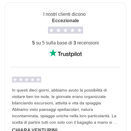
matrimoniale o alla francese.
I nostri clienti dicono
2 voli interni, noleggio auto e mezzi locali dove
Eccezionale
possibile
Info sulle camere private
5
su 5 sulla base di
3
recensioni
Vedi i dettagli
In questi dieci giorni, abbiamo avuto la possibilità di
visitare ben tre isole, le giornate erano organizzate
bilanciando escursioni, attività e vita da spiaggia.
Abbiamo visto paesaggi spettacolari, natura
incontaminata, spiagge uniche nella loro particolarità. La
scelta di partire tutti con solo con il bagaglio a mano si è
rivelata vincente in quanto abbiamo ottimizzato ancora di
CHIARA VENTURINI