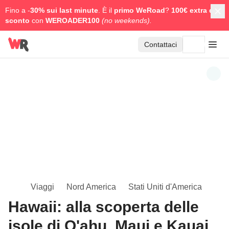
Fino a -
30% sui last minute
. È il
primo WeRoad
?
100€ extra di
sconto
con
WEROADER100
(no weekends).
Contattaci
Viaggi
Nord America
Stati Uniti d'America
Hawaii: alla scoperta delle
isole di O'ahu, Maui e Kauai