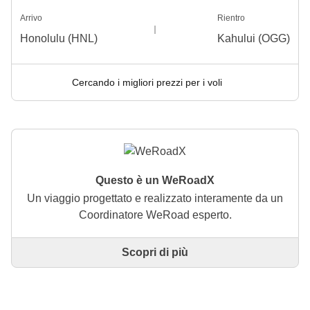
Arrivo
Rientro
Honolulu (HNL)
Kahului (OGG)
Cercando i migliori prezzi per i voli
Questo è un WeRoadX
Un viaggio progettato e realizzato interamente da un
Coordinatore WeRoad esperto.
Scopri di più
Questo è un viaggio progettato e realizzato
interamente da un Coordinatore WeRoad esperto. Il
Coordinatore si occupa di tutto il viaggio: dalla
definizione dell'itinerario alla selezione delle