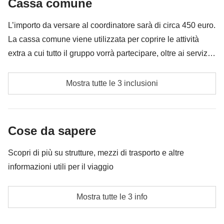
Cassa comune
Tutto ciò che non è menzionato nella sezione "Cosa
Non incluso
: pasti e bevande
è incluso"
L’importo da versare al coordinatore sarà di circa 450 euro.
La cassa comune viene utilizzata per coprire le attività
extra a cui tutto il gruppo vorrà partecipare, oltre ai servizi
qui indicati; per questo l’importo potrà variare e potrebbe
Benzina auto e parcheggi
essere necessario implementarla ulteriormente, in ogni
Mostra tutte le 3 inclusioni
caso verrà restituita la differenza non utilizzata.
Cassa comune del coordinatore
Le attività ed extra che tutti i partecipanti avranno
Cose da sapere
concordato di fare e la relativa quota parte del
coordinatore. Le attività pagate con la Cassa Comune
Scopri di più su strutture, mezzi di trasporto e altre
sono svolte da fornitori locali terzi e valgono le loro
informazioni utili per il viaggio
condizioni; WeRoad non interviene nella gestione né
Hotel, Lodge, Ostelli, Motel
assume responsabilità
Mostra tutte le 3 info
in queste strutture potrebbe essere prevista, per
alcune delle notti, la camera condivisa con letto