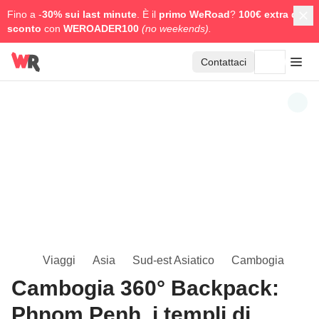
Fino a -
30% sui last minute
. È il
primo WeRoad
?
100€ extra di
sconto
con
WEROADER100
(no weekends).
Contattaci
Viaggi
Asia
Sud-est Asiatico
Cambogia
Cambogia 360° Backpack:
Phnom Penh, i templi di