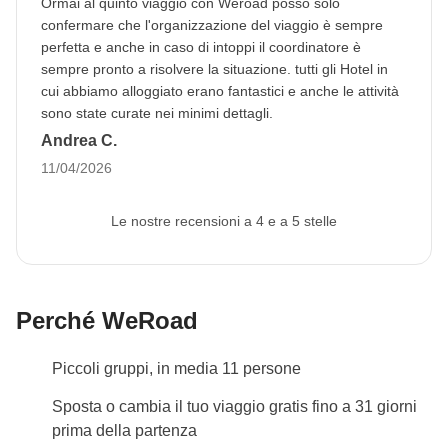
Ormai al quinto viaggio con Weroad posso solo
Per questo viaggio è
obbligatorio fornire
confermare che l'organizzazione del viaggio è sempre
un'immagine del passaporto almeno 30 giorni
perfetta e anche in caso di intoppi il coordinatore è
sempre pronto a risolvere la situazione. tutti gli Hotel in
prima della partenza
e il passaporto deve
avere
cui abbiamo alloggiato erano fantastici e anche le attività
almeno 6 mesi di validità residua dalla data
sono state curate nei minimi dettagli.
d'ingresso nel Paese.
In questo modo possiamo
Andrea C.
proseguire con la prenotazione di tutti i servizi del
11/04/2026
viaggio.
Se non viene fornita o il passaporto non
rispetta la validità, non possiamo prevedere la tua
Le nostre recensioni a 4 e a 5 stelle
partecipazione al viaggio.
L'immagine può essere
caricata nell'area riservata a seguito della
prenotazione.
Perché WeRoad
Info sulle camere private
Vedi i dettagli
Piccoli gruppi, in media 11 persone
Sposta o cambia il tuo viaggio gratis fino a 31 giorni
prima della partenza