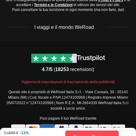
Stagione delle piogge
(maggio-ottobre): Durante
accettare i
Termini e le Condizioni
di utilizzo dei servizi del sito.
Scarpe comode per camminare
Puoi cancellare la tua iscrizione in ogni momento (ma non farlo, dai)
questo periodo, ci sono frequenti piogge, soprattutto
Sandali
nel pomeriggio. Le temperature possono salire fino a
3. Accessori e tecnologia:
I viaggi e il mondo WeRoad
35°C con umidità elevata.
Macchina fotografica o smartphone
Ti consigliamo di visitare la Cambogia durante la
stagione
Power bank
secca
per goderti al meglio il tuo viaggio.
Destinazioni
Info & link utili (si spera)
Adattatore universale
Viaggi di gruppo Nord
Contatti
Occhiali da sole
America
FAQ
4.7/5
(
18253
recensioni)
Viaggi di gruppo Centro
Zanzariera portatile
Termini e condizioni
America
4. Articoli da toeletta e farmaci:
Condizioni generali
Aggiorna le impostazioni di tracciamento della pubblicità
Viaggi di gruppo Sud
Modulo informativo
America
Repellente per insetti
Questo sito è proprietà di WeRoad Italia S.r.l. - Viale Cassala, 30 - 20143
standard
Milano (MI) | Cod. fiscale e P.IVA 12474100968 | Registro Imprese Milano
Viaggi di gruppo Africa
Crema solare
Policy annullamento
05/07/2022 n°12474100968 | Num R.E.A.: MI-2664339 WeRoad Italia S.r.l.
Viaggi di gruppo Medio
viaggio
Kit di primo soccorso
società a socio unico.
Oriente
Cookie policy
Farmaci comuni da viaggio come paracetamolo e
Puoi pagare il tuo WeRoad tramite
Viaggi di gruppo Asia
Privacy policy
antidiarroici
Viaggi di gruppo Europa
Security
Da
899 €
-13%
Viaggi di gruppo Nord