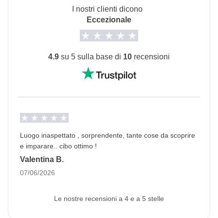
I nostri clienti dicono
turni.
Eccezionale
Trasporti
Auto a noleggio
4.9
su 5 sulla base di
10
recensioni
Info sulle camere private
Vedi i dettagli
Luogo inaspettato , sorprendente, tante cose da scoprire
e imparare.. cibo ottimo !
Valentina B.
07/06/2026
Le nostre recensioni a 4 e a 5 stelle