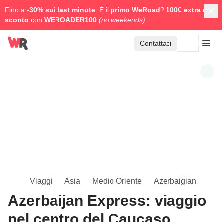
Fino a -
30% sui last minute
. È il
primo WeRoad
?
100€ extra di
sconto
con
WEROADER100
(no weekends).
Contattaci
Viaggi
Asia
Medio Oriente
Azerbaigian
Azerbaijan Express: viaggio
nel centro del Caucaso