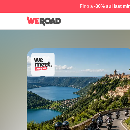
Fino a -
30% sui last mi