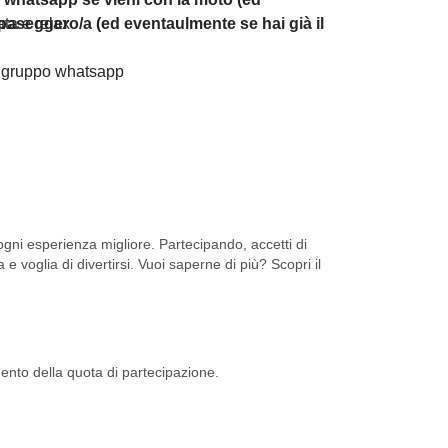
ata e relax
paseggero/a (ed eventaulmente se hai già il
l gruppo whatsapp
ni esperienza migliore. Partecipando, accetti di
 e voglia di divertirsi. Vuoi saperne di più? Scopri il
mento della quota di partecipazione.