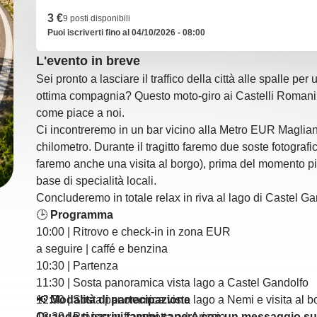
3 €
9 posti disponibili
Puoi iscriverti fino al 04/10/2026 - 08:00
L'evento in breve
Sei pronto a lasciare il traffico della città alle spalle p
ottima compagnia? Questo moto-giro ai Castelli Romani è
come piace a noi.
Ci incontreremo in un bar vicino alla Metro EUR Magliana
chilometro. Durante il tragitto faremo due soste fotograf
faremo anche una visita al borgo), prima del momento pi
base di specialità locali.
Concluderemo in totale relax in riva al lago di Castel Ga
🕒
Programma
10:00 | Ritrovo e check-in in zona EUR
a seguire | caffé e benzina
10:30 | Partenza
11:30 | Sosta panoramica vista lago a Castel Gandolfo
12:30 | Sosta panoramica vista lago a Nemi e visita al b
📢
Modalità di partecipazione
13:30 | Pranzo in fraschetta ad Ariccia
Quando ti iscrivi fammi sapere con un messaggio su