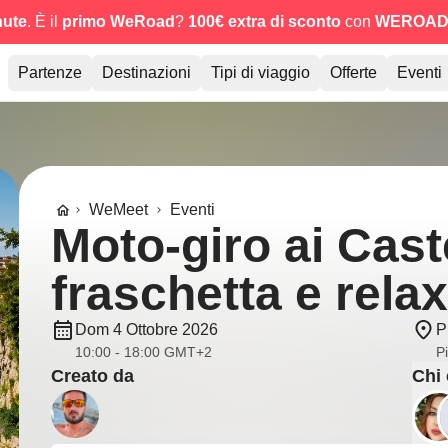
nute
. È il
primo WeRoad
?
100€ extra di sconto
con
WEROAD
Partenze
Destinazioni
Tipi di viaggio
Offerte
Eventi
WeMeet
Eventi
Moto-giro ai Caste
fraschetta e relax
Dom 4 Ottobre 2026
P
10:00 - 18:00 GMT+2
Pi
Creato da
Chi 