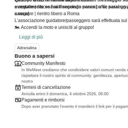
a seguire | discesa sul lungolago per un caffè, passeggi
eventalmente se hai il secondo casco) o se sarai un 
a seguire | rientro libero a Roma
casco).
L'associazione guidatore/passeggero sarà effettuata su
🏍️ Accendi la moto e unisciti al gruppo!
Leggi di più
Adrenalina
Buono a sapersi
Community Manifesto
In WeMeet crediamo che condividere valori comuni renda og
rispettare il nostro spirito di community: gentilezza, apertura
nostro
Termini di cancellazione
Annulla entro il domenica, 4 ottobre 2026, 06:00
Pagamenti e rimborsi
Dopo aver prenotato l'evento ti manderò il link per il paga