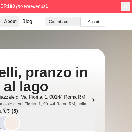
ER100
(no weekends).
About
Blog
Contattaci
Accedi
lli, pranzo in
 al lago
iazzale di Val Fiorita, 1, 00144 Roma RM
azzale di Val Fiorita, 1, 00144 Roma RM, Italia
c’è? (3)