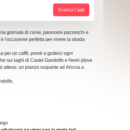
Scarica l’app
er una giornata di curve, panorami pazzeschi e
 l'occasione perfetta per vivere la strada
 per un caffè, pronti a goderci ogni
iche sui laghi di Castel Gandolfo e Nemi (dove
ù atteso: un pranzo ruspante ad Ariccia a
ndolfo.
orgo
 whatsapp se vieni con la moto (ed