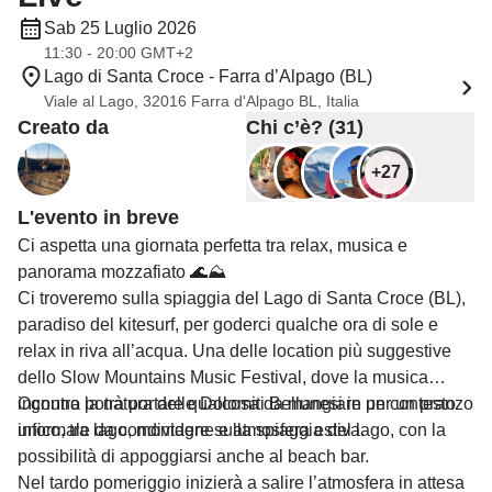
Sab 25 Luglio 2026
11:30 - 20:00 GMT+2
Lago di Santa Croce - Farra d’Alpago (BL)
Viale al Lago, 32016 Farra d'Alpago BL, Italia
Creato da
Chi c’è? (31)
+27
L'evento in breve
Ci aspetta una giornata perfetta tra relax, musica e
panorama mozzafiato 🌊⛰️
Ci troveremo sulla spiaggia del Lago di Santa Croce (BL),
paradiso del kitesurf, per goderci qualche ora di sole e
relax in riva all’acqua. Una delle location più suggestive
dello Slow Mountains Music Festival, dove la musica
incontra la natura delle Dolomiti Bellunesi in un contesto
Ognuno potrà portare qualcosa da mangiare per un pranzo
unico, tra lago, montagne e atmosfera estiva.
informale da condividere sulla spiaggia del lago, con la
possibilità di appoggiarsi anche al beach bar.
Nel tardo pomeriggio inizierà a salire l’atmosfera in attesa