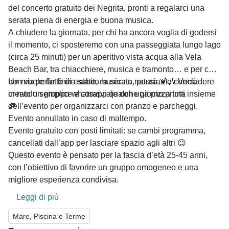
del concerto gratuito dei Negrita, pronti a regalarci una
serata piena di energia e buona musica.
A chiudere la giornata, per chi ha ancora voglia di godersi
il momento, ci sposteremo con una passeggiata lungo lago
(circa 25 minuti) per un aperitivo vista acqua alla Vela
Beach Bar, tra chiacchiere, musica e tramonto… e per chi
non vuole far finire subito la serata, possiamo concludere
Un mix perfetto di estate, musica e natura 🍹🎶 Verrà
in modo semplice e conviviale con una pizza tutti insieme
creato un gruppo whatsapp qualche giorno prima
🍕
dell’evento per organizzarci con pranzo e parcheggi.
Evento annullato in caso di maltempo.
Evento gratuito con posti limitati: se cambi programma,
cancellati dall’app per lasciare spazio agli altri 😉
Questo evento è pensato per la fascia d’età 25-45 anni,
con l’obiettivo di favorire un gruppo omogeneo e una
migliore esperienza condivisa.
Leggi di più
Mare, Piscina e Terme