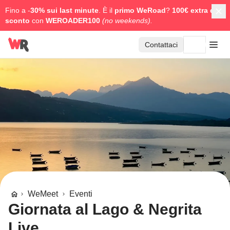
Fino a -
30% sui last minute
. È il
primo WeRoad
?
100€ extra di
sconto
con
WEROADER100
(no weekends).
Contattaci
WeMeet
Eventi
Giornata al Lago & Negrita
Live