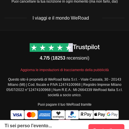
Puoi cancellare la tua iscrizione in ogni momento (ma non farlo, dai)
I viaggi e il mondo WeRoad
Destinazioni
Info & link utili (si spera)
Viaggi di gruppo Nord
Contatti
America
FAQ
4.7/5
(
18253
recensioni)
Viaggi di gruppo Centro
Termini e condizioni
America
Condizioni generali
Aggiorna le impostazioni di tracciamento della pubblicità
Viaggi di gruppo Sud
Modulo informativo
America
Questo sito è proprietà di WeRoad Italia S.r.l. - Viale Cassala, 30 - 20143
standard
Milano (MI) | Cod. fiscale e P.IVA 12474100968 | Registro Imprese Milano
Viaggi di gruppo Africa
Policy annullamento
05/07/2022 n°12474100968 | Num R.E.A.: MI-2664339 WeRoad Italia S.r.l.
Viaggi di gruppo Medio
viaggio
società a socio unico.
Oriente
Cookie policy
Puoi pagare il tuo WeRoad tramite
Viaggi di gruppo Asia
Privacy policy
Viaggi di gruppo Europa
Security
Viaggi di gruppo Nord
Governance
Ti sei perso l’evento...
Europa