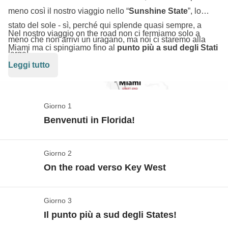
meno così il nostro viaggio nello “
Sunshine State
”, lo
stato del sole - sì, perché qui splende quasi sempre, a
Nel nostro viaggio on the road non ci fermiamo solo a
meno che non arrivi un uragano, ma noi ci staremo alla
Miami ma ci spingiamo fino al
punto più a sud degli Stati
larga!
Uniti, Key West
, percorrendo la spettacolare
Overseas
Leggi tutto
Highway
, e poi risaliamo per scoprire le paludi ricche di
vita del
parco degli Everglades
- avvisteremo alligatori e
coccodrilli? Ad
Orlando
torniamo bimbi per un giorno a
Giorno 1
Disneyland
, dove incontriamo i personaggi dei cartoni
Benvenuti in Florida!
animati della nostra infanzia e i supereroi della Marvel,
mentre
a Cape Canaveral saliamo a bordo di uno
Giorno 2
Miami, ci siamo!
Shuttle
e conquistiamo anche la Luna. Sarà un viaggio
On the road verso Key West
Vedi mappa
per immergerci nel mix di culture della Florida e godere del
sole più caldo degli Stati Uniti - possibilmente con un
I voli aerei da/per l'Italia non sono inclusi nel
Giorno 3
On the road!
margarita in mano!
pacchetto, così potrai decidere da dove partire, a che
Il punto più a sud degli States!
ora e con la compagnia aerea che preferisci. Questo
Vedi mappa