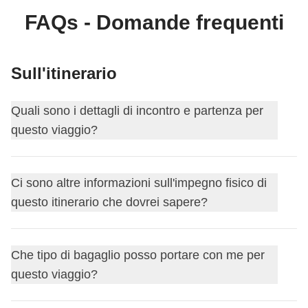
FAQs - Domande frequenti
Sull'itinerario
Quali sono i dettagli di incontro e partenza per
questo viaggio?
Questo viaggio inizia a
Miami
. Il primo giorno ci
Ci sono altre informazioni sull'impegno fisico di
incontriamo alle
18:00
.
questo itinerario che dovrei sapere?
Il coordinatore ti aggiungerà al gruppo Whatsapp del tuo
viaggio circa 15 giorni prima della partenza, così da
Cammineremo per esplorare la destinazione anche se i
iniziare a conoscere i tuoi compagni di viaggio, darti
Che tipo di bagaglio posso portare con me per
cambi di struttura saranno frequenti.
maggiori informazioni sull'incontro del primo giorno o
questo viaggio?
rispondere alle eventuali domande pre-partenza che