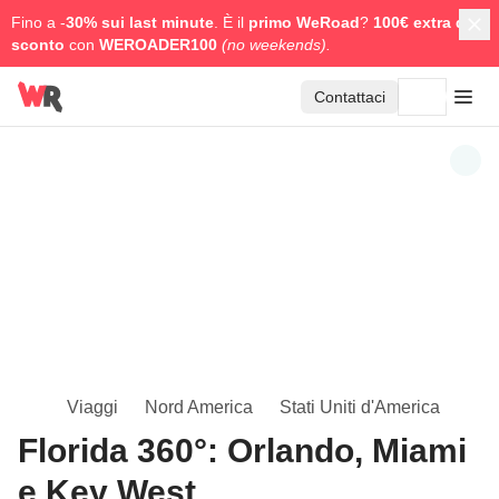
Fino a -
30% sui last minute
. È il
primo WeRoad
?
100€ extra di
sconto
con
WEROADER100
(no weekends).
Contattaci
Viaggi
Nord America
Stati Uniti d'America
Florida 360°: Orlando, Miami
e Key West