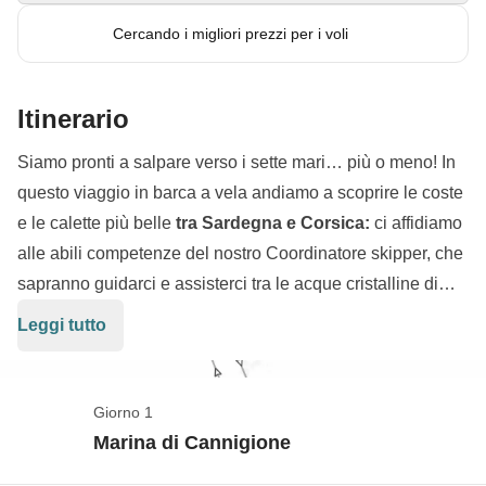
Cercando i migliori prezzi per i voli
Itinerario
Siamo pronti a salpare verso i sette mari… più o meno! In
questo viaggio in barca a vela andiamo a scoprire le coste
e le calette più belle
tra Sardegna e Corsica:
ci affidiamo
alle abili competenze del nostro Coordinatore skipper, che
sapranno guidarci e assisterci tra le acque cristalline di
Porto Pollo, Isola Piana, Santa Amanza e Rondinara
.
Leggi tutto
Non ci facciamo mancare un aperitivo al tramonto sulla
spiaggia di Santa Giulia: sarà un viaggio all'insegna del
mare, del sole e dell'amicizia!
Giorno 1
Marina di Cannigione