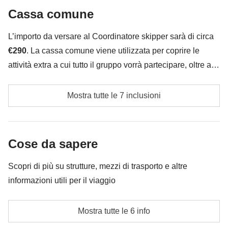
è incluso"
Cassa comune
Deposito cauzionale (chi rompe paga, ma sarete
L’importo da versare al Coordinatore skipper sarà di circa
bravi, non si pagherà niente! :) )
€290
. La cassa comune viene utilizzata per coprire le
attività extra a cui tutto il gruppo vorrà partecipare, oltre ai
servizi qui indicati; per questo l’importo potrà variare e
Cambusa di colazioni, pranzi e cene da consumare a
potrebbe essere necessario implementarla ulteriormente,
Mostra tutte le 7 inclusioni
bordo per equipaggio e Coordinatore skipper
in ogni caso verrà restituita la differenza non utilizzata. In
aggiunta, ogni partecipante dovrà versare una cauzione di
Tasse portuali
€125 in contanti, che verrà restituita a fine viaggio se non
Cose da sapere
vengono arrecati danni alla barca.
Carburante (speriamo tutti ci sia buon vento! Qualora
così non fosse, potrà essere necessario navigare a
Scopri di più su strutture, mezzi di trasporto e altre
motore e quindi fare il pieno! Il costo verrà
informazioni utili per il viaggio
conteggiato sui consumi effettivi a fine viaggio e la
Alloggi
quota è indicativamente di €25 a persona)
Mostra tutte le 6 info
Sistemazione in cabina doppia (letto alla francese) in