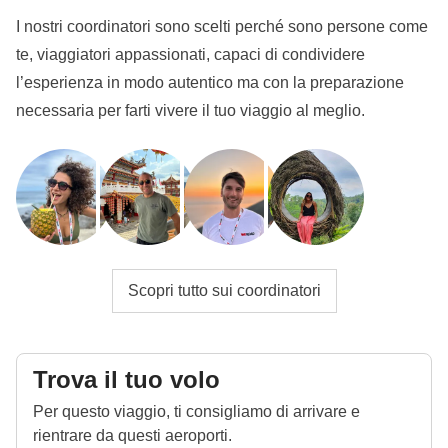
viene fornita, non possiamo prevedere la tua
I nostri coordinatori sono scelti perché sono persone come
partecipazione al viaggio.
L'
immagine del
te, viaggiatori appassionati, capaci di condividere
passaporto
può essere caricata nell'
area riservata
a
l’esperienza in modo autentico ma con la preparazione
seguito della prenotazione, invece se viaggerai con
necessaria per farti vivere il tuo viaggio al meglio.
la
carta d'identità
puoi inviarci la copia per
email a
booking@weroad.it
.
Info sulle camere private
Vedi i dettagli
Scopri tutto sui coordinatori
Trova il tuo volo
Per questo viaggio, ti consigliamo di arrivare e
rientrare da questi aeroporti.