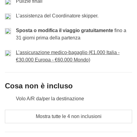
Pulizie finali
Coordinatore skipper, pronti a chiudere il viaggio nel
prevedibili ed esterni alla volontà di WeRoad (condizioni
modo migliore. Ultima
climatiche, festività, scioperi, ecc.).
notte in porto
.
L’assistenza del Coordinatore skipper.
Incluso:
sistemazione in cabina doppia e lenzuola
Sposta o modifica il viaggio gratuitamente
fino a
Cassa comune:
carburante, tasse portuali e cambusa
31 giorni prima della partenza
Non incluso:
pasti e bevande dove non specificato
N.B.: il Coordinatore skipper valuterà se scendere a terra con il
L’assicurazione medico-bagaglio (€1.000 Italia -
gruppo in base alle condizioni meteo e alle regole marittime.
€30.000 Europa - €60.000 Mondo)
Cosa non è incluso
Volo A/R da/per la destinazione
Tutti gli extra che vorrai acquistare e riuscirai ad
Mostra tutte le 4 non inclusioni
infilare nello zaino ;)
Tutto ciò che non è menzionato nella sezione "Cosa