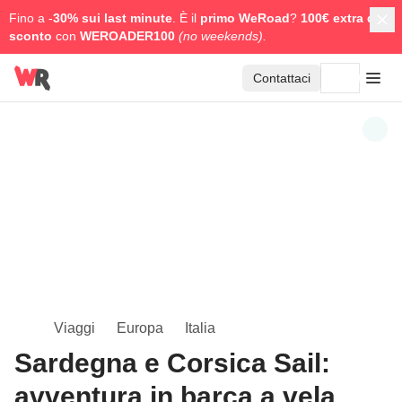
Fino a -
30% sui last minute
. È il
primo WeRoad
?
100€ extra di
sconto
con
WEROADER100
(no weekends).
Contattaci
Viaggi
Europa
Italia
Sardegna e Corsica Sail:
avventura in barca a vela