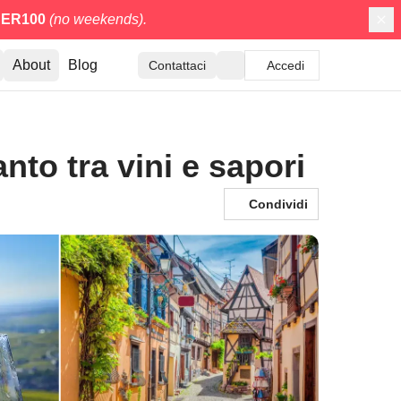
ER100
(no weekends).
About
Blog
Contattaci
Accedi
to tra vini e sapori
Condividi