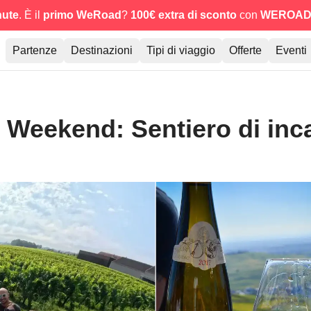
nute
. È il
primo WeRoad
?
100€ extra di sconto
con
WEROAD
Partenze
Destinazioni
Tipi di viaggio
Offerte
Eventi
Weekend: Sentiero di incan