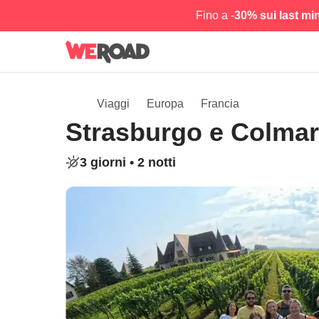
Fino a -
30% sui last mi
Viaggi
Europa
Francia
Strasburgo e Colmar 
3 giorni •
2 notti