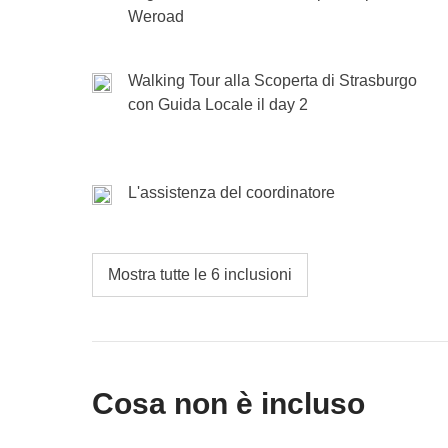
Colmar con la testa piena di ricordi.
Incluso
: Crepe tradizionale dolce o salata, scegli tu
Weroad
Cassa comune
:
Non incluso
:
Incluso
: Walking tour con guida locale
Cassa comune
: Treno per andare a Strasburgo, alt
Walking Tour alla Scoperta di Strasburgo
Non incluso
:
con Guida Locale il day 2
L'assistenza del coordinatore
Mostra tutte le 6 inclusioni
Cosa non è incluso