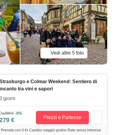
Vedi altre 5 foto
Strasburgo e Colmar Weekend: Sentiero di
incanto tra vini e sapori
3 giorni
Da
299 €
-6%
Prezzi e Partenze
279 €
Prenota con 0 €
•
Cambio viaggio gratis
•
Rate senza interessi