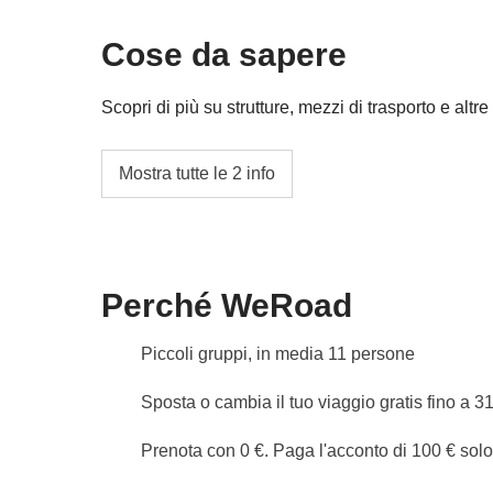
Cassa comune del coordinatore
Cose da sapere
Le attività ed extra che tutti i partecipanti av
coordinatore. Le attività pagate con la Cassa 
Scopri di più su strutture, mezzi di trasporto e altre 
valgono le loro condizioni; WeRoad non inte
Ci muoveremo con un comodo treno per andar
Mostra tutte le 2 info
in taxi andare nei piccoli borghetti alsaziani n
Info sulle camere private
Vedi i dettagli
Perché WeRoad
Piccoli gruppi, in media 11 persone
Sposta o cambia il tuo viaggio gratis fino a 3
Prenota con 0 €. Paga l'acconto di 100 € sol