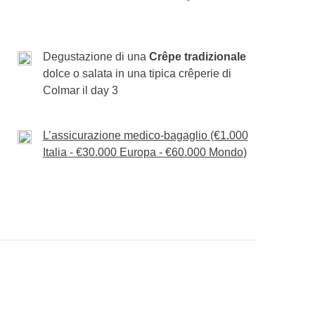
!
re attività concordate con il gruppo
Degustazione di una
Crêpe tradizionale
dolce o salata in una tipica crêperie di
Colmar il day 3
L’assicurazione medico-bagaglio (€1.000
Italia - €30.000 Europa - €60.000 Mondo)