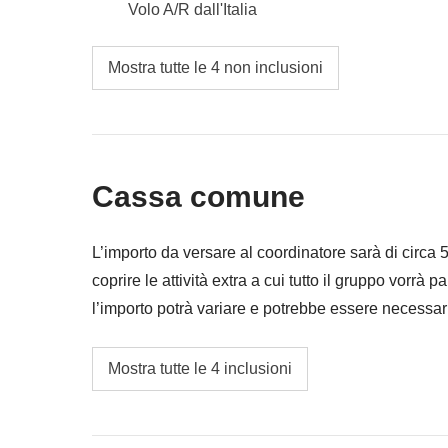
Volo A/R dall'Italia
Pasti e bevande dove non indicato
Mostra tutte le 4 non inclusioni
Tutti gli extra che vorrai acquistare e riuscirai
Tutto ciò che non è menzionato nella sezione
Cassa comune
L’importo da versare al coordinatore sarà di circa
coprire le attività extra a cui tutto il gruppo vorrà p
l’importo potrà variare e potrebbe essere necessar
restituita la differenza non utilizzata.
Degustazione Vino
Mostra tutte le 4 inclusioni
Treno per Strasburgo