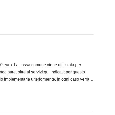
 ad infilare nello zaino
 "Cosa è incluso"
 50 euro. La cassa comune viene utilizzata per
artecipare, oltre ai servizi qui indicati; per questo
io implementarla ulteriormente, in ogni caso verrà