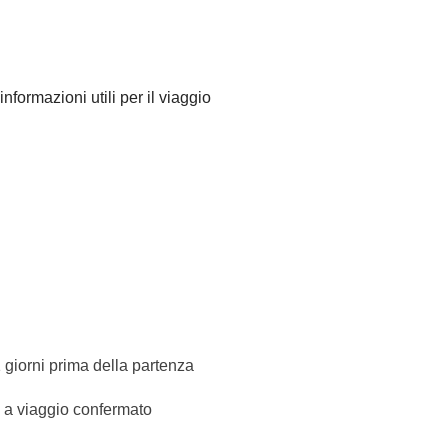
ranno concordato di fare e la relativa quota parte del
Comune sono svolte da fornitori locali terzi e
informazioni utili per il viaggio
rviene nella gestione né assume responsabilità
e a Strasburgo, useremo invece i mezzi pubblici o
ei dintorni di Colmar.
1 giorni prima della partenza
o a viaggio confermato