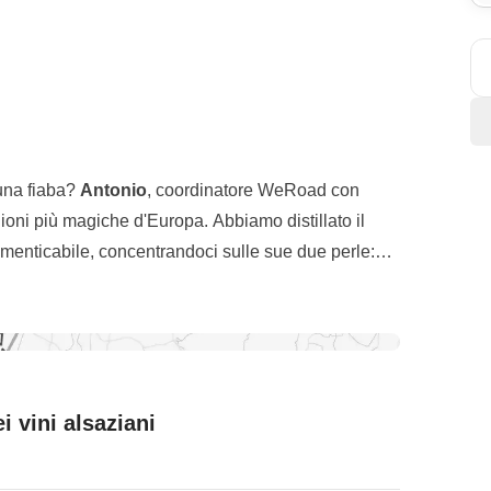
una fiaba?
Antonio
, coordinatore WeRoad con
egioni più magiche d'Europa. Abbiamo distillato il
imenticabile, concentrandoci sulle sue due perle:
mo tra i colori della
Petite Venise
. Il nostro
: con un calice di
Riesling
o
Crémant
tra le mani,
sa regalare.
omodo treno. Un
Walking Tour guidato
ci svelerà i
i vini alsaziani
 della
Petite France
. Il terzo giorno? L'imbarazzo
i
Eguisheim
o
Riquewihr
, prima di salutarci con