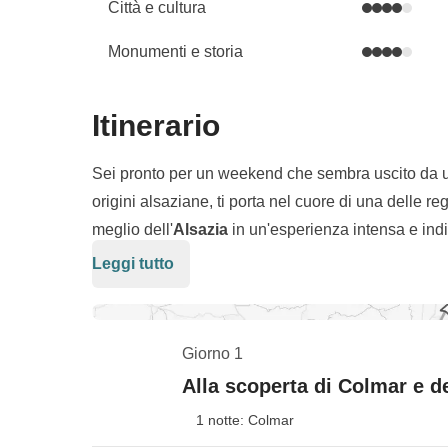
Città e cultura
Monumenti e storia
Itinerario
Sei pronto per un weekend che sembra uscito da 
origini alsaziane, ti porta nel cuore di una delle r
meglio dell'
Alsazia
in un'esperienza intensa e ind
Strasburgo
e
Colmar
.
Leggi tutto
Si parte da
Colmar
, la nostra base, dove ci perdia
Aperitivo di Benvenuto
non sarà solo un brindisi
iniziamo a respirare l'atmosfera che solo l'Alsazia 
Giorno 1
Il secondo giorno andiamo a
Strasburgo
con un c
Alla scoperta di Colmar e de
segreti della maestosa
Cattedrale
e i vicoli storici
1 notte: Colmar
della scelta: un ultimo tuffo nei borghi medievali d