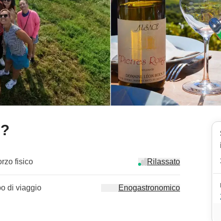
e?
orzo fisico
Rilassato
po di viaggio
Enogastronomico