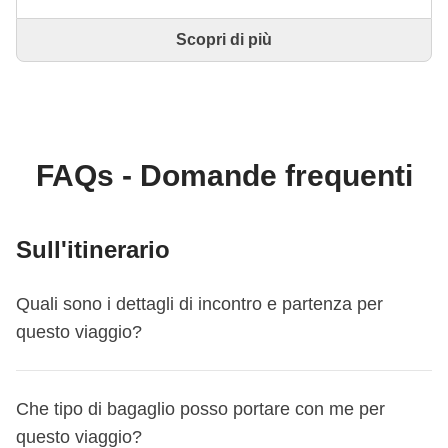
Scopri di più
Questo è un viaggio progettato e realizzato
interamente da un Coordinatore WeRoad esperto. Il
Coordinatore si occupa di tutto il viaggio: dalla
definizione dell'itinerario alla selezione delle
accommodation e delle esperienze in loco. Tramite
WeRoad potrai prenotare il viaggio e gestirlo nella
FAQs - Domande frequenti
tua area personale, come qualsiasi altro WeRoad.
Sull'itinerario
Quali sono i dettagli di incontro e partenza per
questo viaggio?
Questo viaggio inizia a
Colonia
. Il primo giorno ci
Che tipo di bagaglio posso portare con me per
incontriamo alle
18:00
.
questo viaggio?