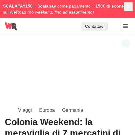
SCALAPAY150
+
Scalapay
come pagamento =
150€ di sconto
sul WeRoad
(no weekend, fino ad esaurimento)
Contattaci
Viaggi
Europa
Germania
Colonia Weekend: la
meraviglia di 7 mercatini di