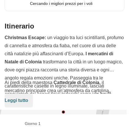
Cercando i migliori prezzi per i voli
Itinerario
Christmas Escape:
un viaggio tra luci scintillanti, profumo
di cannella e atmosfera da fiaba, nel cuore di una delle
città natalizie più affascinanti d’Europa.
I mercatini di
Natale di Colonia
trasformano la città in un luogo magico,
dove ogni piazza racconta una storia diversa e ogni
angolo regala emozioni uniche. Passeggia tra le
Ai piedi della maestosa
Cattedrale di Colonia,
il
caratteristiche casette in legno illuminate, lasciati
mercatino principale crea un’atmosfera da cartolina,
conquistare dai sapori tipici tedeschi come
vin brulé,
perfetta per vivere tutta la magia dell’Avvento. Ma Colonia
Leggi tutto
biscotti speziati e specialità locali
, mentre l’aria si
non è solo Natale: tra
stradine storiche, scorci romantici
riempie di musica natalizia e risate.
sul Reno e quartieri vivaci
, la città offre un mix perfetto di
tradizione e modernità. Che tu voglia fare shopping
Giorno 1