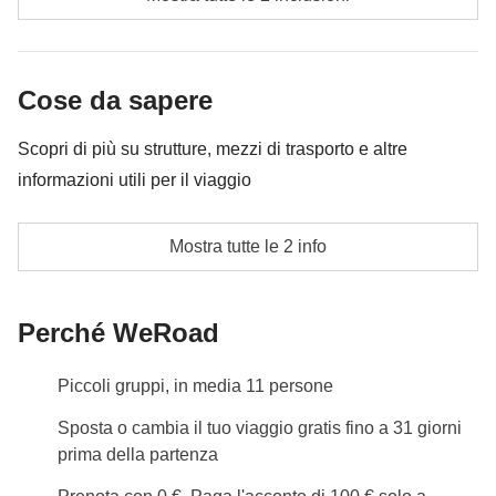
caso verrà restituita la differenza non utilizzata.
Le attività ed extra che tutti i partecipanti avranno
concordato di fare e la relativa quota parte del
Cose da sapere
coordinatore
Scopri di più su strutture, mezzi di trasporto e altre
informazioni utili per il viaggio
stanza privata disponibile
Mostra tutte le 2 info
Info sulle camere private
Vedi i dettagli
Perché WeRoad
Piccoli gruppi, in media 11 persone
Sposta o cambia il tuo viaggio gratis fino a 31 giorni
prima della partenza