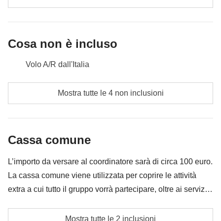
Cosa non è incluso
Volo A/R dall'Italia
Pasti e bevande dove non indicato
Mostra tutte le 4 non inclusioni
Tutti gli extra che vorrai acquistare e riuscirai ad
infilare nello zaino
Cassa comune
Tutto ciò che non è menzionato nella sezione "Cosa
è incluso"
L’importo da versare al coordinatore sarà di circa 100 euro.
La cassa comune viene utilizzata per coprire le attività
extra a cui tutto il gruppo vorrà partecipare, oltre ai servizi
qui indicati; per questo l’importo potrà variare e potrebbe
Cassa comune del coordinatore
essere necessario implementarla ulteriormente, in ogni
Mostra tutte le 2 inclusioni