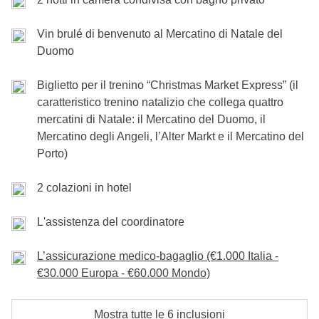
della città tra luci, chalet tradizionali, pattinaggio sul
per un
ultimo Glühwein
, shopping natalizio e una
ghiaccio e atmosfere uniche.
Vin brulé di benvenuto al Mercatino di Natale del
passeggiata finale prima della partenza e dei saluti al
Duomo
gruppo.
Incluso
: Pernottamento, Colazione e Treno
Cassa comune
: Attività extra di tutto il gruppo
Biglietto per il trenino “Christmas Market Express” (il
Non incluso
: Pasti
Incluso
: Prima colazione
caratteristico trenino natalizio che collega quattro
Cassa comune
: Attività extra di tutto il gruppo
mercatini di Natale: il Mercatino del Duomo, il
Non incluso
: Pasti e Transfer per l'aeroporto
Mercatino degli Angeli, l’Alter Markt e il Mercatino del
Porto)
2 colazioni in hotel
L'assistenza del coordinatore
L’assicurazione medico-bagaglio (€1.000 Italia -
€30.000 Europa - €60.000 Mondo)
Mostra tutte le 6 inclusioni