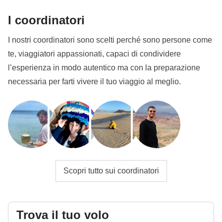
Ci sposteremo con i mezzi di trasporto locali (taxi,
I coordinatori
uber, etc..).
I nostri coordinatori sono scelti perché sono persone come
Il volo interno da Recife a Fernando de Noronha
te, viaggiatori appassionati, capaci di condividere
potrebbe essere
diretto o con scalo
.
l’esperienza in modo autentico ma con la preparazione
Le attività del programma
potrebbero subire
necessaria per farti vivere il tuo viaggio al meglio.
variazioni
per esigenze organizzative.
Info sulle camere private
Vedi i dettagli
Scopri tutto sui coordinatori
Trova il tuo volo