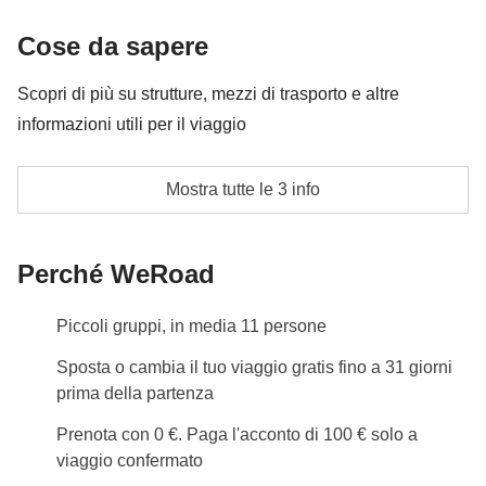
l’isola assume un’atmosfera quasi surreale.
Le attività ed extra che tutti i partecipanti avranno
Cose da sapere
concordato di fare e la relativa quota parte del
Incluso
: pernottamento,
ticket
Parco Nazionale Marino per
coordinatore
Scopri di più su strutture, mezzi di trasporto e altre
accedere alle aree protette ed alle spiagge più famose di
Fernando de Noronha,
escursione in barca
con snorkeling e
informazioni utili per il viaggio
pranzo incluso
Cassa comune
: trasporti locali, mance ed eventuali attività extra
Tipologie di alloggi: pousada, appartamenti, guest
Mostra tutte le 3 info
Non incluso
: pasti e bevande
house e hotel in camere doppie, triple o quadruple
con bagno privato.
Perché WeRoad
Nelle strutture potrebbe essere prevista la camera
condivisa con letto matrimoniale.
Piccoli gruppi, in media 11 persone
il Day 3 e il Day 4 potrebbero prevedere alloggi
Sposta o cambia il tuo viaggio gratis fino a 31 giorni
situati tra Maracaípe e Porto de Galinhas, in base
prima della partenza
alla disponibilità
L'opzione no-sharing room non è disponibile per
Prenota con 0 €. Paga l'acconto di 100 € solo a
viaggio confermato
questo itinerario.