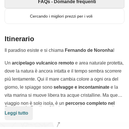
FAQs - Domande frequenti
Cercando i migliori prezzi per i voli
Itinerario
Il paradiso esiste e si chiama
Fernando de Noronha
!
Un
arcipelago vulcanico remoto
e area naturale protetta,
dove la natura è ancora intatta e il tempo sembra scorrere
più lentamente. Qui il mare cambia colore a ogni ora del
giorno, le spiagge sono
selvagge e incontaminate
e la
vita marina si muove libera tra acque cristalline. Ma questo
viaggio non è solo isola, è un
percorso completo nel
Partiamo da Recife e Olinda, dove ci immergiamo nelle
cuore più autentico del Brasile
.
Leggi tutto
atmosfere coloniali del Nordeste
, tra centri storici
patrimonio UNESCO, case colorate, musica e cultura