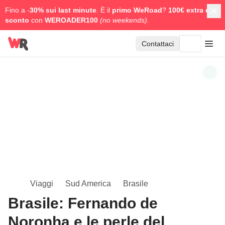
Fino a -
30% sui last minute
. È il
primo WeRoad
?
100€ extra di
sconto
con
WEROADER100
(no weekends).
Contattaci
Viaggi
Sud America
Brasile
Brasile: Fernando de
Noronha e le perle del