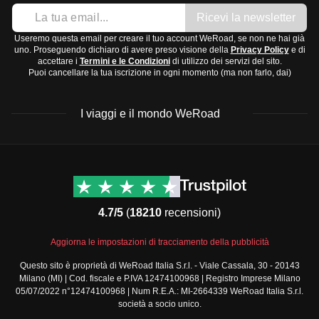
Ricevi la newsletter
Useremo questa email per creare il tuo account WeRoad, se non ne hai già
uno. Proseguendo dichiaro di avere preso visione della
Privacy Policy
e di
accettare i
Termini e le Condizioni
di utilizzo dei servizi del sito.
Puoi cancellare la tua iscrizione in ogni momento (ma non farlo, dai)
I viaggi e il mondo WeRoad
Destinazioni
Info & link utili (si spera)
Viaggi di gruppo Nord
Contatti
America
FAQ
4.7/5
(
18210
recensioni)
Viaggi di gruppo Centro
Termini e condizioni
America
Condizioni generali
Aggiorna le impostazioni di tracciamento della pubblicità
Viaggi di gruppo Sud
Modulo informativo
America
Questo sito è proprietà di WeRoad Italia S.r.l. - Viale Cassala, 30 - 20143
standard
Milano (MI) | Cod. fiscale e P.IVA 12474100968 | Registro Imprese Milano
Viaggi di gruppo Africa
Policy annullamento
05/07/2022 n°12474100968 | Num R.E.A.: MI-2664339 WeRoad Italia S.r.l.
Viaggi di gruppo Medio
viaggio
società a socio unico.
Oriente