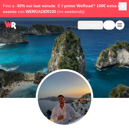
Fino a -
30% sui last minute
. È il
primo WeRoad
?
100€ extra di
sconto
con
WEROADER100
(no weekends).
Contattaci