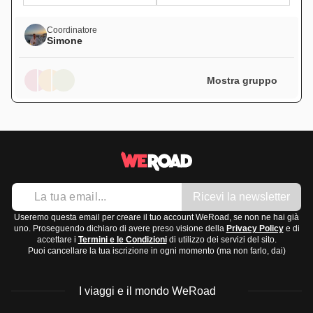
Coordinatore
Simone
Mostra gruppo
Ricevi la newsletter
Useremo questa email per creare il tuo account WeRoad, se non ne hai già
uno. Proseguendo dichiaro di avere preso visione della
Privacy Policy
e di
accettare i
Termini e le Condizioni
di utilizzo dei servizi del sito.
Puoi cancellare la tua iscrizione in ogni momento (ma non farlo, dai)
I viaggi e il mondo WeRoad