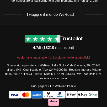
Puoi cancellare la tua iscrizione in ogni momento (ma non farlo, dai)
I viaggi e il mondo WeRoad
Destinazioni
Info & link utili (si spera)
Viaggi di gruppo Nord
Contatti
America
FAQ
4.7/5
(
18210
recensioni)
Viaggi di gruppo Centro
Termini e condizioni
America
Condizioni generali
Aggiorna le impostazioni di tracciamento della pubblicità
Viaggi di gruppo Sud
Modulo informativo
America
Questo sito è proprietà di WeRoad Italia S.r.l. - Viale Cassala, 30 - 20143
standard
Milano (MI) | Cod. fiscale e P.IVA 12474100968 | Registro Imprese Milano
Viaggi di gruppo Africa
Policy annullamento
05/07/2022 n°12474100968 | Num R.E.A.: MI-2664339 WeRoad Italia S.r.l.
Viaggi di gruppo Medio
viaggio
società a socio unico.
Oriente
Cookie policy
Puoi pagare il tuo WeRoad tramite
Viaggi di gruppo Asia
Privacy policy
Viaggi di gruppo Europa
Security
Viaggi di gruppo Nord
Governance
Europa