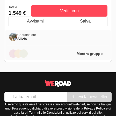
Totale
Vedi turno
1.549 €
Avvisami
Salva
Coordinatore
Silvia
Mostra gruppo
Ricevi la newsletter
Useremo questa email per creare il tuo account WeRoad, se non ne hai già
uno. Proseguendo dichiaro di avere preso visione della
Privacy Policy
e di
accettare i
Termini e le Condizioni
di utilizzo dei servizi del sito.