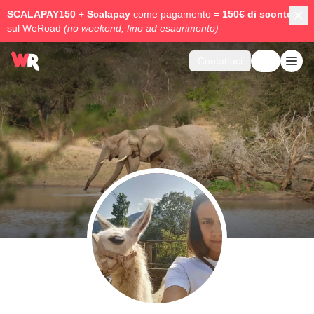
SCALAPAY150
+
Scalapay
come pagamento =
150€ di sconto
sul WeRoad
(no weekend, fino ad esaurimento)
Contattaci