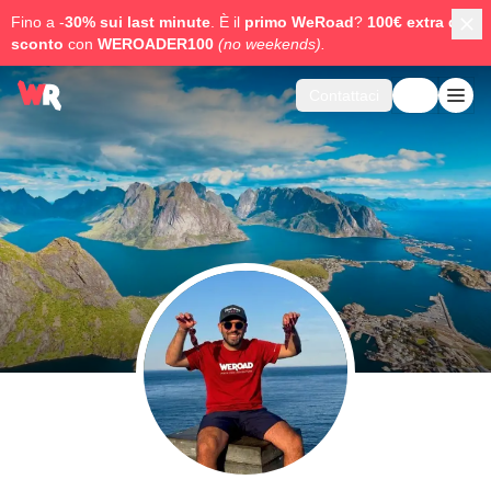
Fino a -
30% sui last minute
. È il
primo WeRoad
?
100€ extra di
sconto
con
WEROADER100
(no weekends).
Contattaci