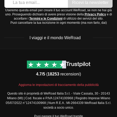
Ricevi la newsletter
Useremo questa email per creare il tuo account WeRoad, se non ne hai già
uno. Proseguendo dichiaro di avere preso visione della
Privacy Policy
e di
accettare i
Termini e le Condizioni
di utilizzo dei servizi del sito.
Puoi cancellare la tua iscrizione in ogni momento (ma non farlo, dai)
I viaggi e il mondo WeRoad
Destinazioni
Info & link utili (si spera)
Viaggi di gruppo Nord
Contatti
America
FAQ
4.7/5
(
18253
recensioni)
Viaggi di gruppo Centro
Termini e condizioni
America
Condizioni generali
Aggiorna le impostazioni di tracciamento della pubblicità
Viaggi di gruppo Sud
Modulo informativo
America
Questo sito è proprietà di WeRoad Italia S.r.l. - Viale Cassala, 30 - 20143
standard
Milano (MI) | Cod. fiscale e P.IVA 12474100968 | Registro Imprese Milano
Viaggi di gruppo Africa
Policy annullamento
05/07/2022 n°12474100968 | Num R.E.A.: MI-2664339 WeRoad Italia S.r.l.
Viaggi di gruppo Medio
viaggio
società a socio unico.
Oriente
Cookie policy
Puoi pagare il tuo WeRoad tramite