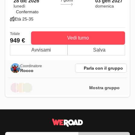
28 dic 2026
7 giorni
03 gen 2027
lunedì
domenica
Confermato
Età 25-35
Totale
Vedi turno
949 €
Avvisami
Salva
Coordinatore
Parla con il gruppo
Rocco
Mostra gruppo