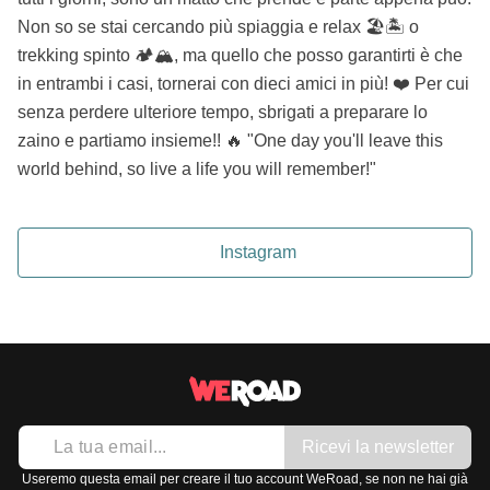
Non so se stai cercando più spiaggia e relax 🏖🏝 o
trekking spinto 🏕🏔, ma quello che posso garantirti è che
in entrambi i casi, tornerai con dieci amici in più! ❤️ Per cui
senza perdere ulteriore tempo, sbrigati a preparare lo
zaino e partiamo insieme!! 🔥 "One day you'll leave this
world behind, so live a life you will remember!"
Instagram
Ricevi la newsletter
Useremo questa email per creare il tuo account WeRoad, se non ne hai già