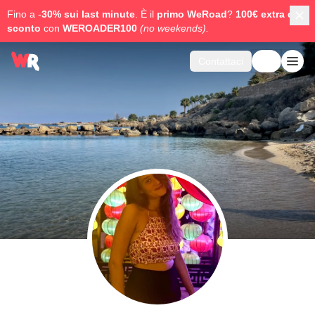
Fino a -
30% sui last minute
. È il
primo WeRoad
?
100€ extra di
sconto
con
WEROADER100
(no weekends).
Contattaci