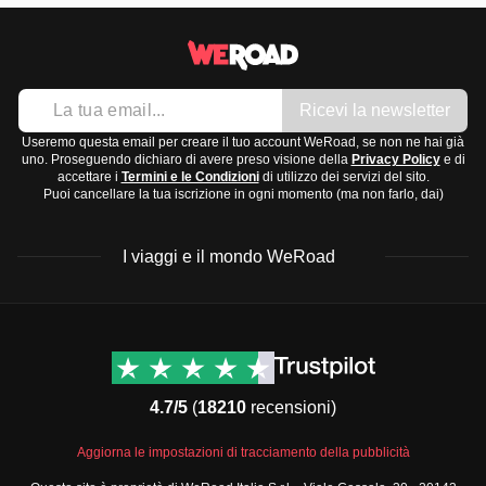
Ricevi la newsletter
Useremo questa email per creare il tuo account WeRoad, se non ne hai già
uno. Proseguendo dichiaro di avere preso visione della
Privacy Policy
e di
accettare i
Termini e le Condizioni
di utilizzo dei servizi del sito.
Puoi cancellare la tua iscrizione in ogni momento (ma non farlo, dai)
I viaggi e il mondo WeRoad
Destinazioni
Info & link utili (si spera)
Viaggi di gruppo Nord
Contatti
America
FAQ
4.7/5
(
18210
recensioni)
Viaggi di gruppo Centro
Termini e condizioni
America
Condizioni generali
Aggiorna le impostazioni di tracciamento della pubblicità
Viaggi di gruppo Sud
Modulo informativo
America