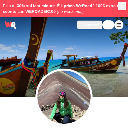
Fino a -
30% sui last minute
. È il
primo WeRoad
?
100€ extra di
sconto
con
WEROADER100
(no weekends).
Contattaci