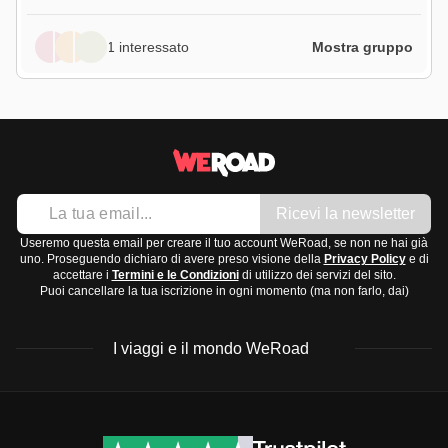
1 interessato
Mostra gruppo
Ricevi la newsletter
Useremo questa email per creare il tuo account WeRoad, se non ne hai già
uno. Proseguendo dichiaro di avere preso visione della
Privacy Policy
e di
accettare i
Termini e le Condizioni
di utilizzo dei servizi del sito.
Puoi cancellare la tua iscrizione in ogni momento (ma non farlo, dai)
I viaggi e il mondo WeRoad
Destinazioni
Info & link utili (si spera)
Viaggi di gruppo Nord
Contatti