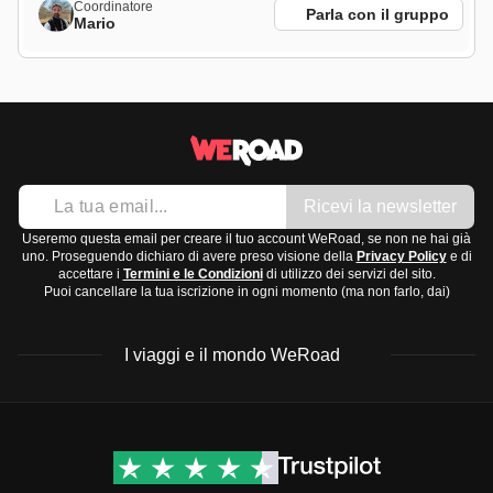
Coordinatore
Parla con il gruppo
Mario
Ricevi la newsletter
Useremo questa email per creare il tuo account WeRoad, se non ne hai già
uno. Proseguendo dichiaro di avere preso visione della
Privacy Policy
e di
accettare i
Termini e le Condizioni
di utilizzo dei servizi del sito.
Puoi cancellare la tua iscrizione in ogni momento (ma non farlo, dai)
I viaggi e il mondo WeRoad
Destinazioni
Info & link utili (si spera)
Viaggi di gruppo Nord
Contatti
America
FAQ