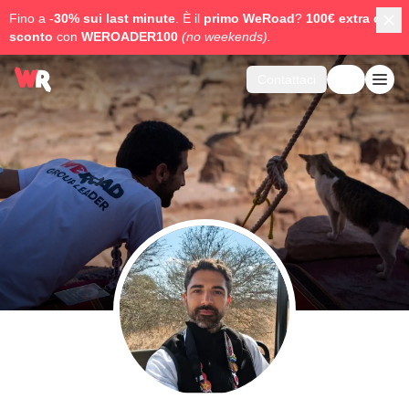
Fino a -
30% sui last minute
. È il
primo WeRoad
?
100€ extra di
sconto
con
WEROADER100
(no weekends).
Contattaci