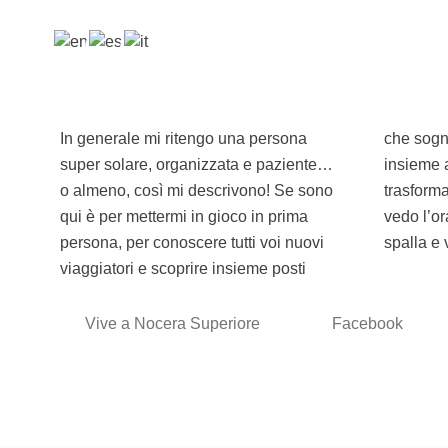
In generale mi ritengo una persona
che sognavamo di visitare e che
super solare, organizzata e paziente…
insieme avremo la fortuna di
o almeno, così mi descrivono! Se sono
trasformare quel sogno in realtà! Non
qui è per mettermi in gioco in prima
vedo l’ora di partire insieme, zaino in
persona, per conoscere tutti voi nuovi
spalla e 
viaggiatori e scoprire insieme posti
Vive a Nocera Superiore
Facebook