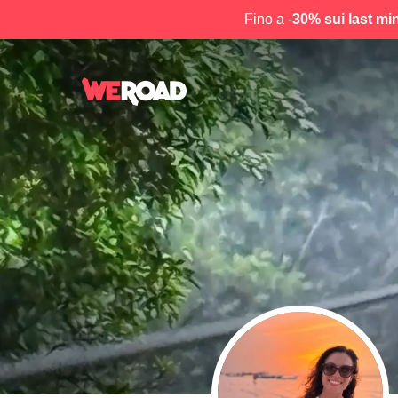
Fino a -
30% sui last mi