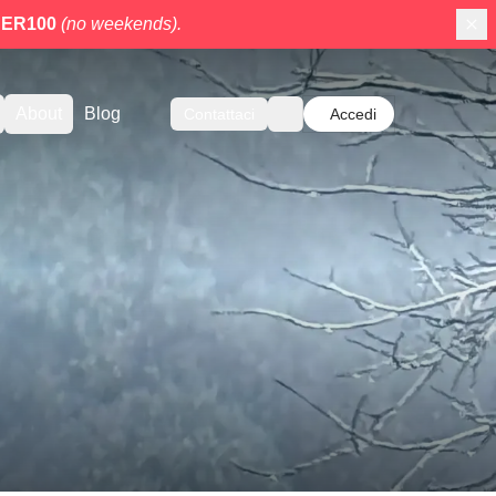
ER100
(no weekends).
About
Blog
Contattaci
Accedi