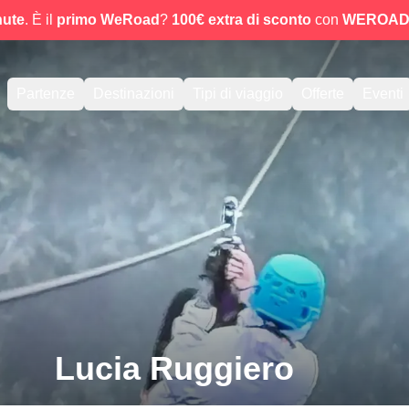
nute
. È il
primo WeRoad
?
100€ extra di sconto
con
WEROAD
Partenze
Destinazioni
Tipi di viaggio
Offerte
Eventi
Lucia Ruggiero