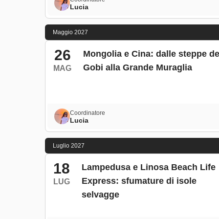
Lucia
Maggio 2027
26
Mongolia e Cina: dalle steppe de
Gobi alla Grande Muraglia
MAG
Coordinatore
Lucia
Luglio 2027
18
Lampedusa e Linosa Beach Life
Express: sfumature di isole
LUG
selvagge