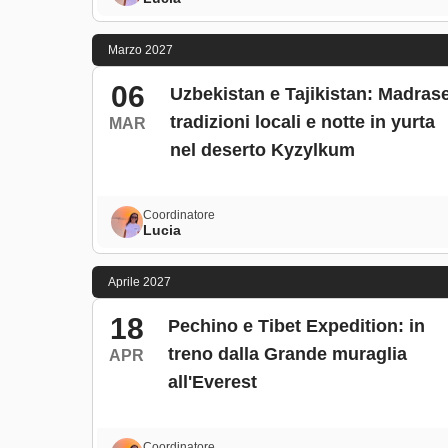
Marzo 2027
06
Uzbekistan e Tajikistan: Madrase
tradizioni locali e notte in yurta
MAR
nel deserto Kyzylkum
Coordinatore
Lucia
Aprile 2027
18
Pechino e Tibet Expedition: in
treno dalla Grande muraglia
APR
all'Everest
Coordinatore