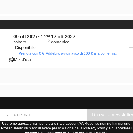
09 ott 2027
9 giorni
17 ott 2027
sabato
domenica
Disponibile
Prenota con 0 €. Addebito automatico di 100 € alla conferma.
Mix d'età
Ricevi la newslette
Useremo questa email per creare il tuo account WeRoad, se non ne hai già uno.
Proseguendo dichiaro di avere preso visione della
Privacy Policy
e di accettare i