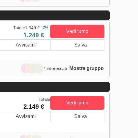
Totale
1.349 €
-7%
Vedi turno
1.249 €
Avvisami
Salva
Mostra gruppo
4 interessati
Totale
Vedi turno
2.149 €
Avvisami
Salva