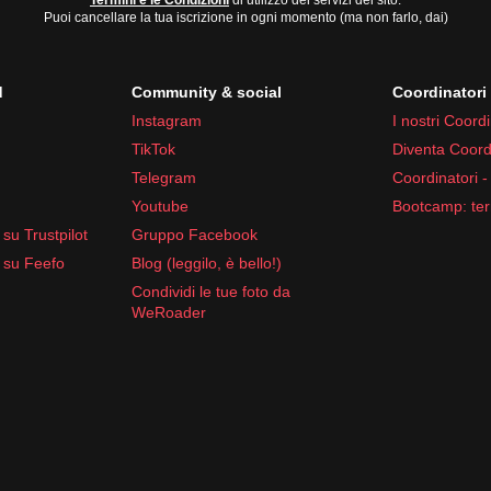
Termini e le Condizioni
di utilizzo dei servizi del sito.
Puoi cancellare la tua iscrizione in ogni momento (ma non farlo, dai)
d
Community & social
Coordinator
Instagram
I nostri Coordi
TikTok
Diventa Coord
Telegram
Coordinatori -
Youtube
Bootcamp: ter
su Trustpilot
Gruppo Facebook
 su Feefo
Blog (leggilo, è bello!)
Condividi le tue foto da
WeRoader