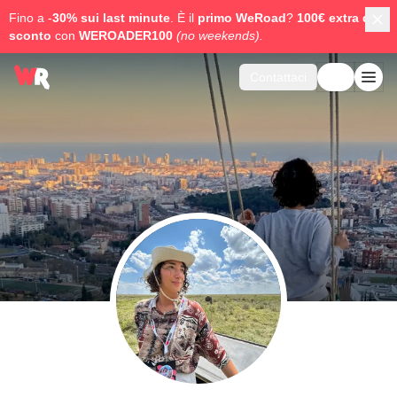
Fino a -
30% sui last minute
. È il
primo WeRoad
?
100€ extra di
sconto
con
WEROADER100
(no weekends).
Contattaci