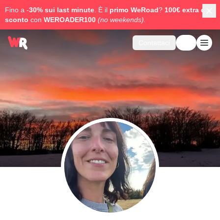
Fino a -
30% sui last minute
. È il
primo WeRoad
?
100€ extra di
sconto
con
WEROADER100
(no weekends).
Contattaci