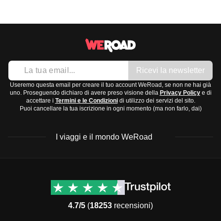
Ricevi la newsletter
Useremo questa email per creare il tuo account WeRoad, se non ne hai già
uno. Proseguendo dichiaro di avere preso visione della
Privacy Policy
e di
accettare i
Termini e le Condizioni
di utilizzo dei servizi del sito.
Puoi cancellare la tua iscrizione in ogni momento (ma non farlo, dai)
I viaggi e il mondo WeRoad
Destinazioni
Info & link utili (si spera)
Viaggi di gruppo Nord
Contatti
America
FAQ
4.7/5
(
18253
recensioni)
Viaggi di gruppo Centro
Termini e condizioni
America