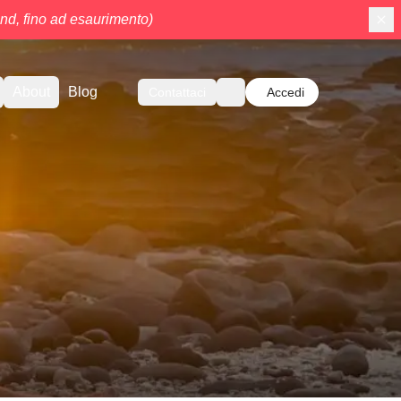
d, fino ad esaurimento)
About
Blog
Contattaci
Accedi