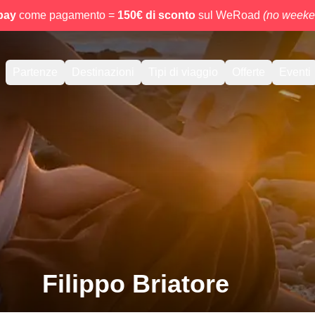
pay
come pagamento =
150€ di sconto
sul WeRoad
(no weeken
Partenze
Destinazioni
Tipi di viaggio
Offerte
Eventi
Filippo Briatore