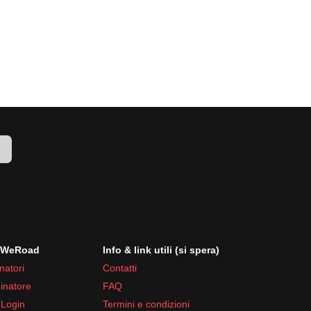
r
i WeRoad
Info & link utili (si spera)
natori
Contatti
inatore
FAQ
 Login
Termini e condizioni