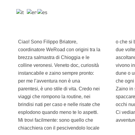
Ciao! Sono Filippo Briatore,
o che si butta a ballare senza pensarci
coordinatore WeRoad con origini tra la
due volte. Amo le storie – quelle che si
brezza salmastra di Chioggia e le
ascoltano, ma soprattutto quelle che si
colline veronesi. Veneto doc, curiosità
vivono insieme. Che sia un’alba tra le
instancabile e zaino sempre pronto:
dune o un aperitivo con vista, voglio
per me l’avventura non è una
che ogni esperienza lasci il segno.
parentesi, è uno stile di vita. Credo nei
Zaino in spalla e si parte, pronti a
viaggi che rompono la routine, nei
spaccare il mondo: torneremo con
brindisi nati per caso e nelle risate che
occhi nuovi e tanta voglia di ripartire.
esplodono quando meno te lo aspetti.
Ci vediamo là fuori, dove iniziano le
Mi trovi facilmente: sono quello che
avventur
chiacchiera con il pescivendolo locale