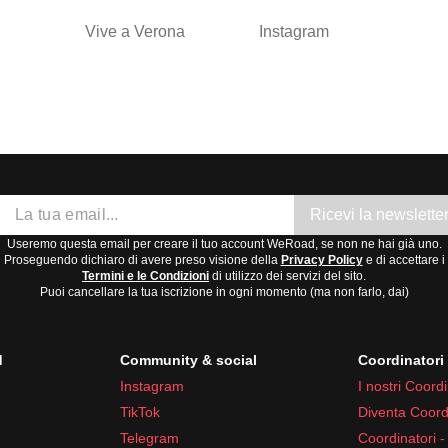
Vive a Verona
Instagram
Ricevi la newslette
Useremo questa email per creare il tuo account WeRoad, se non ne hai già uno.
Proseguendo dichiaro di avere preso visione della
Privacy Policy
e di accettare i
Termini e le Condizioni
di utilizzo dei servizi del sito.
Puoi cancellare la tua iscrizione in ogni momento (ma non farlo, dai)
d
Community & social
Coordinator
Instagram
I nostri Coordi
TikTok
Diventa Coord
Telegram
Coordinatori -