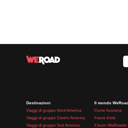
Destinazioni
Il mondo WeRoa
Viaggi di gruppo Nord America
Come funziona
Viaggi di gruppo Centro America
Fasce d'età
Viaggi di gruppo Sud America
Il buon WeRoader