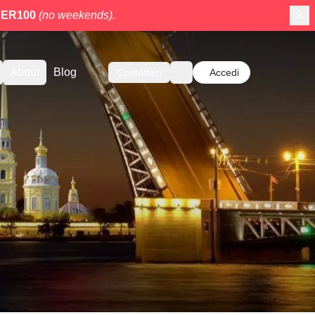
ER100
(no weekends).
About
Blog
Contattaci
Accedi