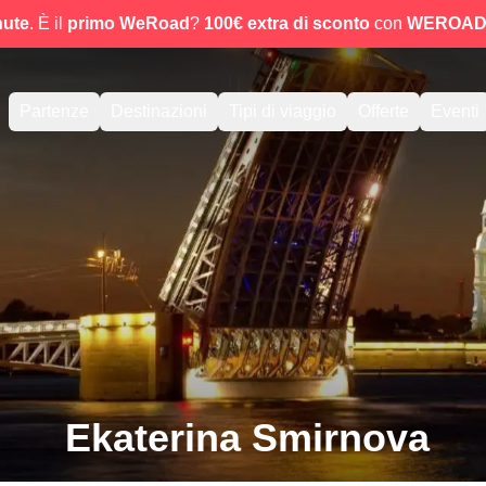
nute
. È il
primo WeRoad
?
100€ extra di sconto
con
WEROAD
Partenze
Destinazioni
Tipi di viaggio
Offerte
Eventi
Ekaterina Smirnova