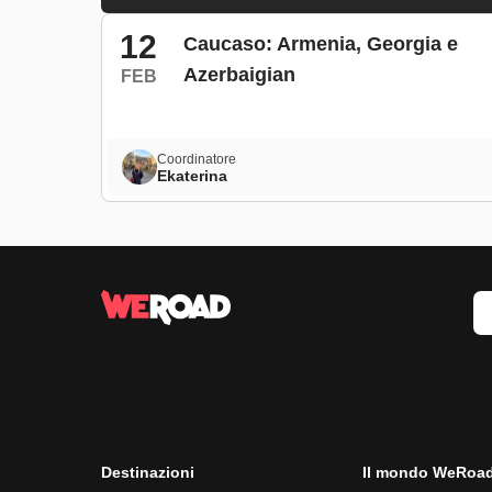
12
Caucaso: Armenia, Georgia e
Azerbaigian
FEB
Coordinatore
Ekaterina
Destinazioni
Il mondo WeRoa