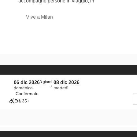
accompagno persone in viaggio, in
Vive a Milan
06 dic 2026
3 giorni
08 dic 2026
domenica
martedì
Confermato
Età 35+