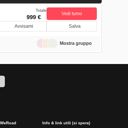
Totale
Vedi turno
999 €
Avvisami
Salva
Mostra gruppo
r
i WeRoad
Info & link utili (si spera)