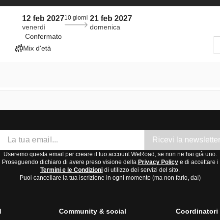
12 feb 2027
10 giorni
21 feb 2027
venerdì
domenica
Confermato
Mix d'età
Ricevi la newslette
Useremo questa email per creare il tuo account WeRoad, se non ne hai già uno.
Proseguendo dichiaro di avere preso visione della
Privacy Policy
e di accettare i
Termini e le Condizioni
di utilizzo dei servizi del sito.
Puoi cancellare la tua iscrizione in ogni momento (ma non farlo, dai)
d
Community & social
Coordinator