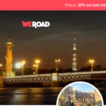
Fino a -
30% sui last mi