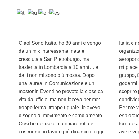
Ciao! Sono Katia, ho 30 anni e vengo
Italia e non solo. Sono una persona
da un mix interessante: nata e
organizzata (tranquilli, non vi perdo in
cresciuta a San Pietroburgo, ma
aeroporto), ma anche molto alla mano:
trasferita in Lombardia a 10 anni… e
mi piace creare un bel clima nel
da lì non mi sono più mossa. Dopo
gruppo, far sentire tutti a proprio agio e
una laurea in Comunicazione e un
godermi il viaggio insieme. Amo
master in Eventi ho provato la classica
scoprire posti nuovi, ma ancora di più
vita da ufficio, ma non faceva per me:
condividere l’esperienza con gli altri.
troppo ferma, troppo uguale. Io avevo
Per me viaggiare è questo: ridere,
bisogno di movimento e cambiamento.
esplorare, uscire dalla routine e
Così ho deciso di cambiare rotta e
tornare a casa con qualcosa in più. Se
costruirmi un lavoro più dinamico: oggi
avete vog