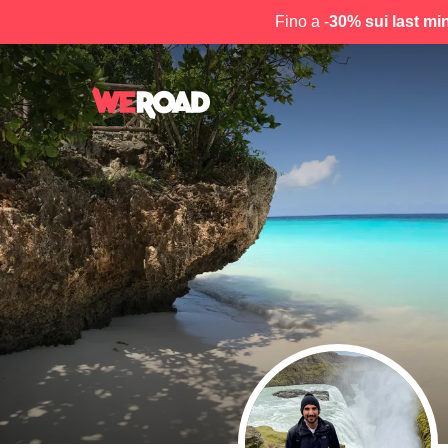
Fino a -
30% sui last mi