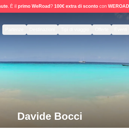
nute
. È il
primo WeRoad
?
100€ extra di sconto
con
WEROAD
Partenze
Destinazioni
Tipi di viaggio
Offerte
Eventi
Davide Bocci