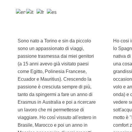
Sono nato a Torino e sin da piccolo
Ho cosi imparato anche il Francese e
sono un appassionato di viaggi,
lo Spagnolo (parlare nella lingua
passione trasmessa dai miei genitori
nativa di un posto quando viaggio è
(a 15 anni avevo già visitato paesi
una cosa che amo). Sono un
come Egitto, Polinesia Francese,
grandissimo appassionato di surf (ogni
Ecuador e Mauritius). Crescendo la
occasione è buona per prendere un
passione è cresciuta sempre di più,
volo e andare a prendere qualche
tanto da spingermi a fare un anno di
onda) e di immersioni (l'adrenalina di
Erasmus in Australia e poi a ricercare
vedere squali, balene e delfini
un lavoro che mi permettesse di
sott'acqua è qualcosa di unico!). Il mio
viaggiare. Ho così vissuto all'estero in
motto è "Life begins at the end of your
Brasile, Marocco e poi un anno in
comfort zone", quindi pronti per la