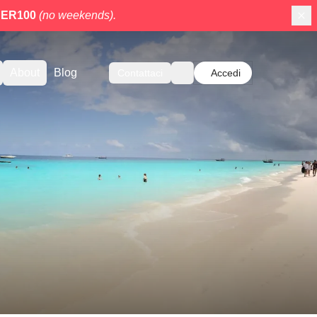
ER100
(no weekends).
About
Blog
Contattaci
Accedi