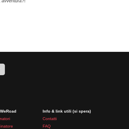
 avventura?!
r
i WeRoad
Info & link utili (si spera)
natori
Contatti
inatore
FAQ