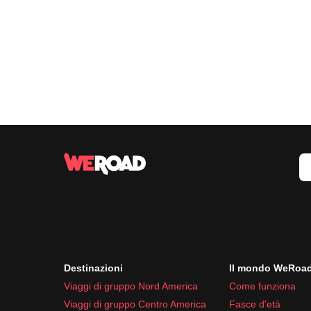
Destinazioni
Il mondo WeRoa
Viaggi di gruppo Nord America
Come funziona
Viaggi di gruppo Centro America
Fasce d'età