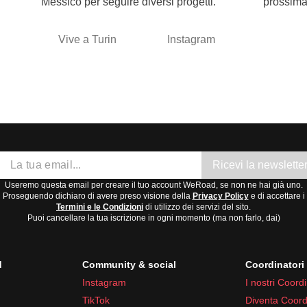
Messico per seguire diversi progetti.
prossima
Vive a Turin
Instagram
Ricevi la newslette
Useremo questa email per creare il tuo account WeRoad, se non ne hai già uno.
Proseguendo dichiaro di avere preso visione della
Privacy Policy
e di accettare i
Termini e le Condizioni
di utilizzo dei servizi del sito.
Puoi cancellare la tua iscrizione in ogni momento (ma non farlo, dai)
d
Community & social
Coordinator
Instagram
I nostri Coordi
TikTok
Diventa Coord