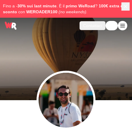
Fino a -
30% sui last minute
. È il
primo WeRoad
?
100€ extra di
sconto
con
WEROADER100
(no weekends).
Contattaci