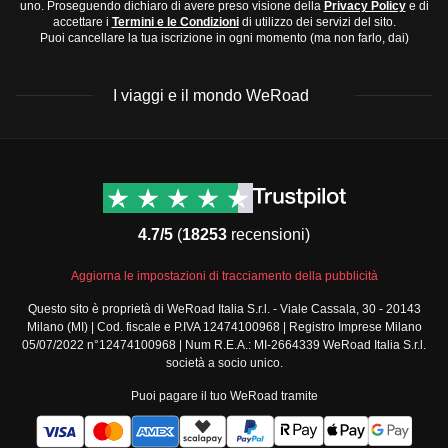
uno. Proseguendo dichiaro di avere preso visione della
Privacy Policy
e di
accettare i
Termini e le Condizioni
di utilizzo dei servizi del sito.
Puoi cancellare la tua iscrizione in ogni momento (ma non farlo, dai)
I viaggi e il mondo WeRoad
Destinazioni
Info & link utili (si spera)
Viaggi di gruppo Nord
Contatti
America
FAQ
4.7/5
(
18253
recensioni)
Viaggi di gruppo Centro
Termini e condizioni
America
Condizioni generali
Aggiorna le impostazioni di tracciamento della pubblicità
Viaggi di gruppo Sud
Modulo informativo
America
Questo sito è proprietà di WeRoad Italia S.r.l. - Viale Cassala, 30 - 20143
standard
Milano (MI) | Cod. fiscale e P.IVA 12474100968 | Registro Imprese Milano
Viaggi di gruppo Africa
Policy annullamento
05/07/2022 n°12474100968 | Num R.E.A.: MI-2664339 WeRoad Italia S.r.l.
Viaggi di gruppo Medio
viaggio
società a socio unico.
Oriente
Cookie policy
Puoi pagare il tuo WeRoad tramite
Viaggi di gruppo Asia
Privacy policy
Viaggi di gruppo Europa
Security