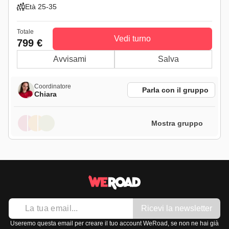
Età 25-35
Totale
Vedi turno
799 €
Avvisami
Salva
Coordinatore
Parla con il gruppo
Chiara
Mostra gruppo
Ricevi la newsletter
Useremo questa email per creare il tuo account WeRoad, se non ne hai già