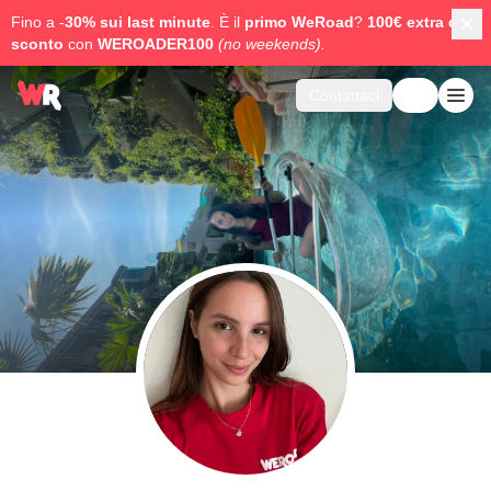
Fino a -
30% sui last minute
. È il
primo WeRoad
?
100€ extra di
sconto
con
WEROADER100
(no weekends).
Contattaci