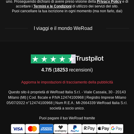
uno. Proseguendo dichiaro di avere preso visione della
Privacy Policy
e di
accettare i
Termini e le Condizioni
di utilizzo dei servizi del sito.
Puoi cancellare la tua iscrizione in ogni momento (ma non farlo, dai)
I viaggi e il mondo WeRoad
Destinazioni
Info & link utili (si spera)
Viaggi di gruppo Nord
Contatti
America
FAQ
4.7/5
(
18253
recensioni)
Viaggi di gruppo Centro
Termini e condizioni
America
Condizioni generali
Aggiorna le impostazioni di tracciamento della pubblicità
Viaggi di gruppo Sud
Modulo informativo
America
Questo sito è proprietà di WeRoad Italia S.r.l. - Viale Cassala, 30 - 20143
standard
Milano (MI) | Cod. fiscale e P.IVA 12474100968 | Registro Imprese Milano
Viaggi di gruppo Africa
Policy annullamento
05/07/2022 n°12474100968 | Num R.E.A.: MI-2664339 WeRoad Italia S.r.l.
Viaggi di gruppo Medio
viaggio
società a socio unico.
Oriente
Cookie policy
Puoi pagare il tuo WeRoad tramite
Viaggi di gruppo Asia
Privacy policy
Viaggi di gruppo Europa
Security