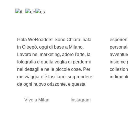
Hola WeRoaders! Sono Chiara: nata
esperienza con voi è anche una sfida
in Oltrepò, oggi di base a Milano.
personale: diventare più coraggiosa e
Lavoro nel marketing, adoro l'arte, la
avventurosa. Vi aspetto per affrontare
fotografia e quella voglia di perdermi
insieme paure ed emozioni,
nei dettagli e nelle piccole cose. Per
collezionando tramonti e ricordi
me viaggiare è lasciarmi sorprendere
indimenti
da ogni nuovo orizzonte, e questa
Vive a Milan
Instagram