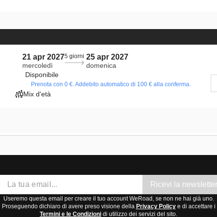
21 apr 2027
5 giorni
25 apr 2027
mercoledì
domenica
Disponibile
Prenota con 0 €. Addebito automatico di 100 € alla conferma.
Mix d'età
Ricevi la newslette
Useremo questa email per creare il tuo account WeRoad, se non ne hai già uno.
Proseguendo dichiaro di avere preso visione della
Privacy Policy
e di accettare i
Termini e le Condizioni
di utilizzo dei servizi del sito.