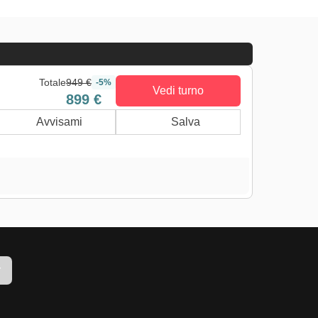
Totale
949 €
-5%
Vedi turno
899 €
Avvisami
Salva
r