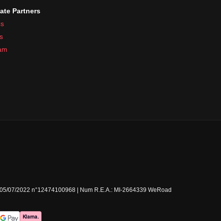
iate Partners
s
s
ram
Milano 05/07/2022 n°12474100968 | Num R.E.A.: MI-2664339 WeRoad