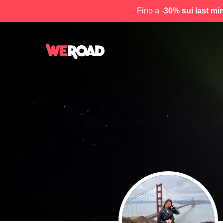
Fino a -
30% sui last mi