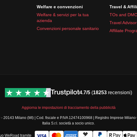
Welfare e convenzioni
Travel & Affil
Welfare & servizi per la tua
TOs and DMC
azienda
Travel Advisor
Convenzioni personale sanitario
Affiliate Prog
4.7/5
(
18253
recensioni)
Aggiorna le impostazioni di tracciamento della pubblicità
a, 30 - 20143 Milano (MI) | Cod. fiscale e P.IVA 12474100968 | Registro Imprese 
Italia S.r.l. società a socio unico.
 tuo WeRoad tramite