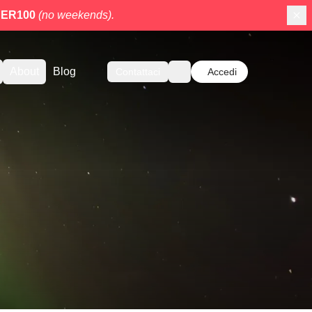
ER100
(no weekends).
About
Blog
Contattaci
Accedi