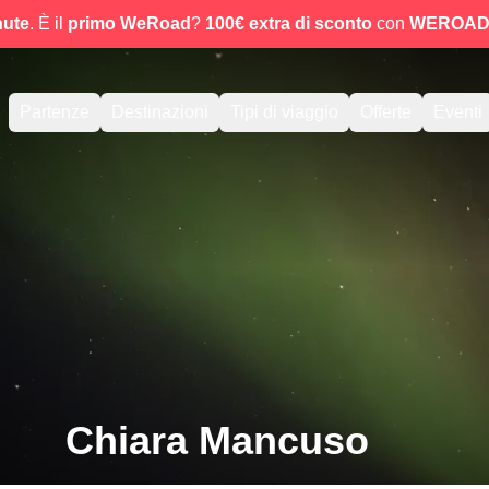
nute
. È il
primo WeRoad
?
100€ extra di sconto
con
WEROAD
Partenze
Destinazioni
Tipi di viaggio
Offerte
Eventi
Chiara Mancuso