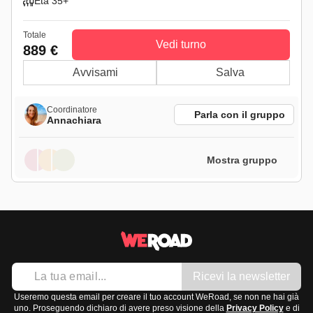
Età 35+
Totale
Vedi turno
889 €
Avvisami
Salva
Coordinatore
Parla con il gruppo
Annachiara
Mostra gruppo
Ricevi la newsletter
Useremo questa email per creare il tuo account WeRoad, se non ne hai già
uno. Proseguendo dichiaro di avere preso visione della
Privacy Policy
e di