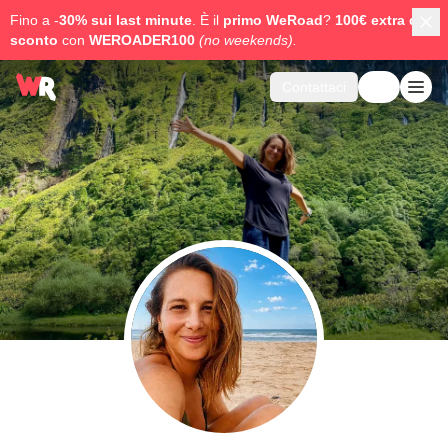
Fino a -
30% sui last minute
. È il
primo WeRoad
?
100€ extra di
sconto
con
WEROADER100
(no weekends).
Contattaci