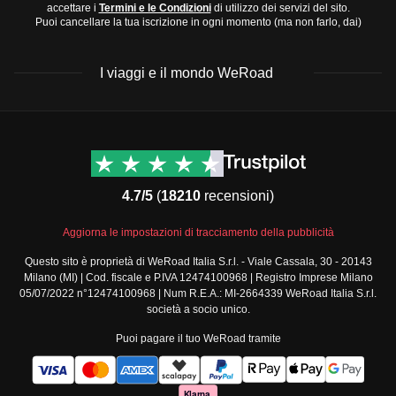
accettare i
Termini e le Condizioni
di utilizzo dei servizi del sito.
Puoi cancellare la tua iscrizione in ogni momento (ma non farlo, dai)
I viaggi e il mondo WeRoad
Destinazioni
Info & link utili (si spera)
Viaggi di gruppo Nord
Contatti
America
FAQ
4.7/5
(
18210
recensioni)
Viaggi di gruppo Centro
Termini e condizioni
America
Condizioni generali
Aggiorna le impostazioni di tracciamento della pubblicità
Viaggi di gruppo Sud
Modulo informativo
America
Questo sito è proprietà di WeRoad Italia S.r.l. - Viale Cassala, 30 - 20143
standard
Milano (MI) | Cod. fiscale e P.IVA 12474100968 | Registro Imprese Milano
Viaggi di gruppo Africa
Policy annullamento
05/07/2022 n°12474100968 | Num R.E.A.: MI-2664339 WeRoad Italia S.r.l.
Viaggi di gruppo Medio
viaggio
società a socio unico.
Oriente
Cookie policy
Puoi pagare il tuo WeRoad tramite
Viaggi di gruppo Asia
Privacy policy
Viaggi di gruppo Europa
Security
Viaggi di gruppo Nord