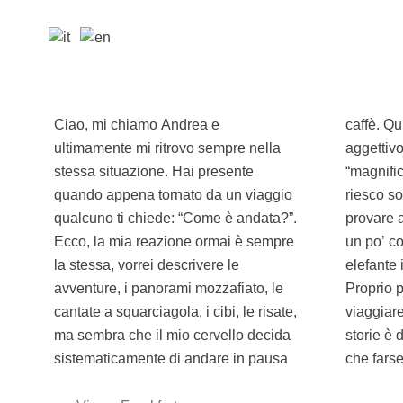
Ciao, mi chiamo Andrea e
caffè. Quindi, un sorriso seguito da un
ultimamente mi ritrovo sempre nella
aggettivo a caso come “stupendo” o
stessa situazione. Hai presente
“magnifico” è l’unica cosa sensata che
quando appena tornato da un viaggio
riesco solitamente a dire. Alla fine,
qualcuno ti chiede: “Come è andata?”.
provare a descrivere certe emozioni è
Ecco, la mia reazione ormai è sempre
un po’ come provare a mettere un
la stessa, vorrei descrivere le
elefante in un bagaglio a mano.
avventure, i panorami mozzafiato, le
Proprio per questo penso che
cantate a squarciagola, i cibi, le risate,
viaggiare sia bellissimo, perché certe
ma sembra che il mio cervello decida
storie è decisamente meglio viverle
sistematicamente di andare in pausa
che farse