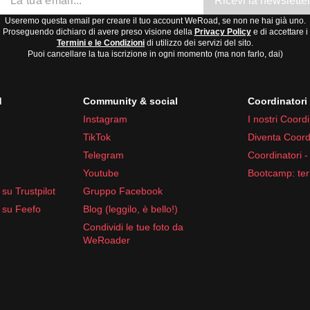
Ricevi la newslette
Useremo questa email per creare il tuo account WeRoad, se non ne hai già uno.
Proseguendo dichiaro di avere preso visione della
Privacy Policy
e di accettare i
Termini e le Condizioni
di utilizzo dei servizi del sito.
Puoi cancellare la tua iscrizione in ogni momento (ma non farlo, dai)
d
Community & social
Coordinator
Instagram
I nostri Coordi
TikTok
Diventa Coord
Telegram
Coordinatori -
Youtube
Bootcamp: ter
su Trustpilot
Gruppo Facebook
 su Feefo
Blog (leggilo, è bello!)
Condividi le tue foto da
WeRoader