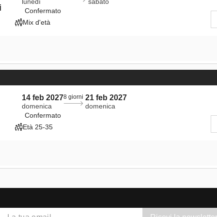
lunedì
sabato
i
Confermato
Mix d'età
14 feb 2027
8 giorni
21 feb 2027
domenica
domenica
Confermato
Età 25-35