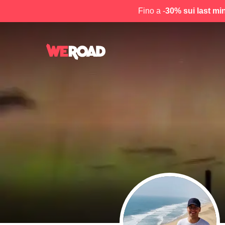
Fino a -
30% sui last mi