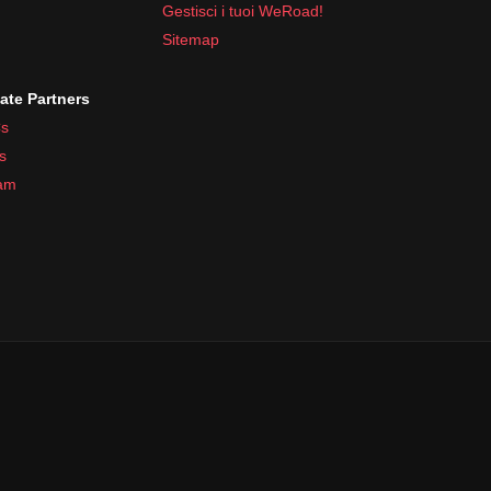
Gestisci i tuoi WeRoad!
Sitemap
iate Partners
s
s
ram