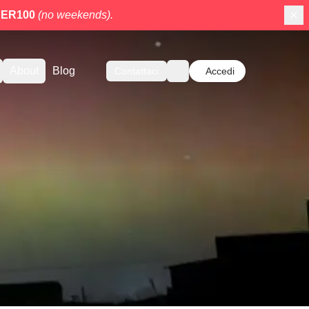
ER100
(no weekends).
About
Blog
Contattaci
Accedi