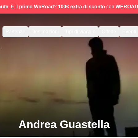
nute
. È il
primo WeRoad
?
100€ extra di sconto
con
WEROAD
Partenze
Destinazioni
Tipi di viaggio
Offerte
Eventi
Andrea Guastella