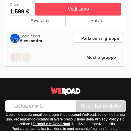
Totale
Vedi turno
1.599 €
Avvisami
Salva
Coordinatore
Parla con il gruppo
Alessandra
Mostra gruppo
Ricevi la newsletter
Useremo questa email per creare il tuo account WeRoad, se non ne hai già
uno. Proseguendo dichiaro di avere preso visione della
Privacy Policy
e di
accettare i
Termini e le Condizioni
di utilizzo dei servizi del sito.
Puoi cancellare la tua iscrizione in ogni momento (ma non farlo, dai)