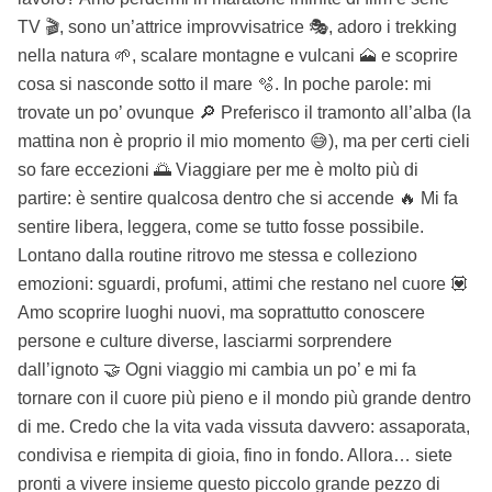
TV 🎬, sono un’attrice improvvisatrice 🎭, adoro i trekking
nella natura 🌱, scalare montagne e vulcani 🗻 e scoprire
cosa si nasconde sotto il mare 🫧. In poche parole: mi
trovate un po’ ovunque 🔎 Preferisco il tramonto all’alba (la
mattina non è proprio il mio momento 😅), ma per certi cieli
so fare eccezioni 🌅 Viaggiare per me è molto più di
partire: è sentire qualcosa dentro che si accende 🔥 Mi fa
sentire libera, leggera, come se tutto fosse possibile.
Lontano dalla routine ritrovo me stessa e colleziono
emozioni: sguardi, profumi, attimi che restano nel cuore 💟
Amo scoprire luoghi nuovi, ma soprattutto conoscere
persone e culture diverse, lasciarmi sorprendere
dall’ignoto 🤝 Ogni viaggio mi cambia un po’ e mi fa
tornare con il cuore più pieno e il mondo più grande dentro
di me. Credo che la vita vada vissuta davvero: assaporata,
condivisa e riempita di gioia, fino in fondo. Allora… siete
pronti a vivere insieme questo piccolo grande pezzo di