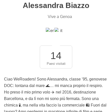
Alessandra Biazzo
Vive a Genoa
14
Paesi visitati
Ciao WeRoaders! Sono Alessandra, classe ’95, genovese
DOC: lontana dal mare 🌊… mi manca proprio il respiro.
Ho preso il mio primo volo ✈️ nel 2016, destinazione
Barcellona, e da lì non mi sono più fermata. Sono una
chimica 🧪, ma nella vita faccio la commerciale 🛍️ Fuori dal
lavoro? Amo perdermi in maratone infinite di film e serie