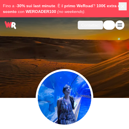
Fino a -
30% sui last minute
. È il
primo WeRoad
?
100€ extra di
sconto
con
WEROADER100
(no weekends).
Contattaci