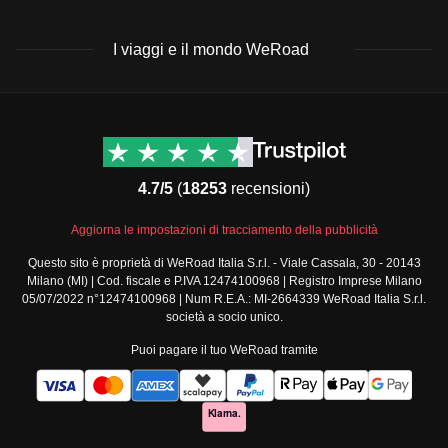
I viaggi e il mondo WeRoad
Destinazioni
Info & link utili (si spera)
Viaggi di gruppo Nord
Contatti
America
FAQ
4.7/5
(
18253
recensioni)
Viaggi di gruppo Centro
Termini e condizioni
America
Condizioni generali
Aggiorna le impostazioni di tracciamento della pubblicità
Viaggi di gruppo Sud
Modulo informativo
America
Questo sito è proprietà di WeRoad Italia S.r.l. - Viale Cassala, 30 - 20143
standard
Milano (MI) | Cod. fiscale e P.IVA 12474100968 | Registro Imprese Milano
Viaggi di gruppo Africa
Policy annullamento
05/07/2022 n°12474100968 | Num R.E.A.: MI-2664339 WeRoad Italia S.r.l.
Viaggi di gruppo Medio
viaggio
società a socio unico.
Oriente
Cookie policy
Puoi pagare il tuo WeRoad tramite
Viaggi di gruppo Asia
Privacy policy
Viaggi di gruppo Europa
Security
Viaggi di gruppo Nord
Governance
Europa
Segnalazioni