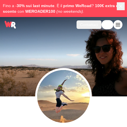
Fino a -
30% sui last minute
. È il
primo WeRoad
?
100€ extra di
sconto
con
WEROADER100
(no weekends).
Contattaci