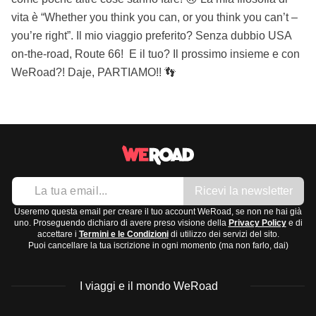
vita è “Whether you think you can, or you think you can’t –
you’re right”. Il mio viaggio preferito? Senza dubbio USA
on-the-road, Route 66! E il tuo? Il prossimo insieme e con
WeRoad?! Daje, PARTIAMO!! 👣
Ricevi la newsletter
Useremo questa email per creare il tuo account WeRoad, se non ne hai già
uno. Proseguendo dichiaro di avere preso visione della
Privacy Policy
e di
accettare i
Termini e le Condizioni
di utilizzo dei servizi del sito.
Puoi cancellare la tua iscrizione in ogni momento (ma non farlo, dai)
I viaggi e il mondo WeRoad