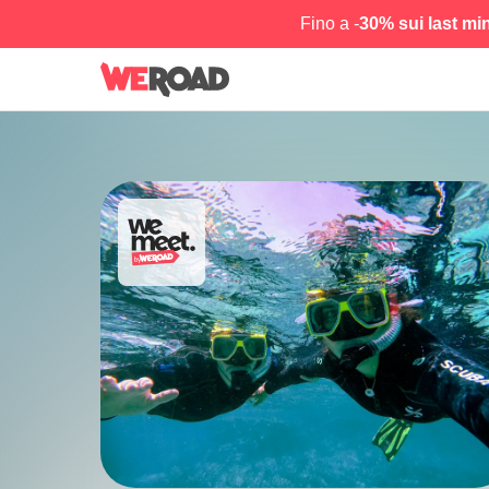
Fino a -
30% sui last mi