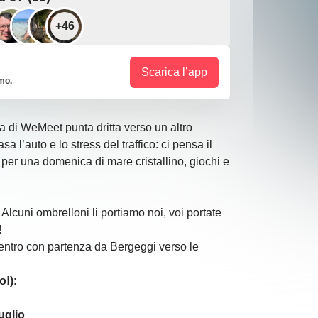
+46
Scarica l’app
imo.
na di WeMeet punta dritta verso un altro
sa l’auto e lo stress del traffico: ci pensa il
 per una domenica di mare cristallino, giochi e
 Alcuni ombrelloni li portiamo noi, voi portate
!
ientro con partenza da Bergeggi verso le
o!):
uglio