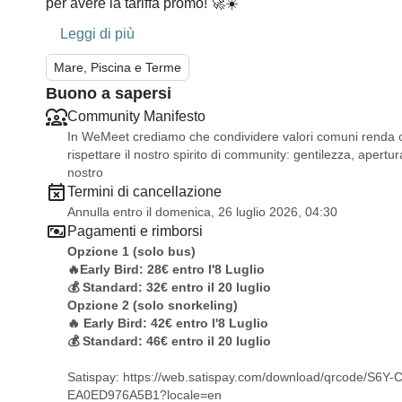
per avere la tariffa promo! 🚀☀️
Leggi di più
Mare, Piscina e Terme
Buono a sapersi
Community Manifesto
In WeMeet crediamo che condividere valori comuni renda og
rispettare il nostro spirito di community: gentilezza, apertura
nostro
Termini di cancellazione
Annulla entro il domenica, 26 luglio 2026, 04:30
Pagamenti e rimborsi
Opzione 1 (solo bus)
🔥Early Bird: 28€ entro l'8 Luglio
💰 Standard: 32€ entro il 20 luglio
Opzione 2 (solo snorkeling)
🔥 Early Bird: 42€ entro l'8 Luglio
💰 Standard: 46€ entro il 20 luglio
Satispay:
https://web.satispay.com/download/qrcode/S6
EA0ED976A5B1?locale=en