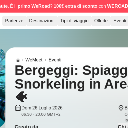
nute
. È il
primo WeRoad
?
100€ extra di sconto
con
WEROAD
Partenze
Destinazioni
Tipi di viaggio
Offerte
Eventi
WeMeet
Eventi
Bergeggi: Spiagg
Snorkeling in Are
🐠
Dom 26 Luglio 2026
B
06:30 - 20:00 GMT+2
C
It
Creato da
Chi 