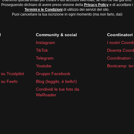
Useremo questa email per creare il tuo account WeRoad, se non ne hai già uno.
Proseguendo dichiaro di avere preso visione della
Privacy Policy
e di accettare i
Termini e le Condizioni
di utilizzo dei servizi del sito.
Puoi cancellare la tua iscrizione in ogni momento (ma non farlo, dai)
d
Community & social
Coordinator
Instagram
I nostri Coordi
TikTok
Diventa Coord
Telegram
Coordinatori -
Youtube
Bootcamp: ter
su Trustpilot
Gruppo Facebook
 su Feefo
Blog (leggilo, è bello!)
Condividi le tue foto da
WeRoader