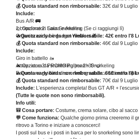
💰
Quota standard non rimborsabile:
32€ dal 9 Luglio 
Include:
Bus A/R
🚌
2 coordinatori Laura e Andrea
🤿 Opzione 2: Solo Snorkeling (Se ci raggiungi lì)
Organizzazione e gadget WeMeet 🎁
🔥
Quota early birds non rimborsabile: 42€
entro l'8 L
💰
Quota standard non rimborsabile:
46€ dal 9 Luglio 
Include:
Giro in battello 🚤
Attrezzatura da snorkeling per 2h30 🤿
🔥 Opzione 3: PROMO Pullman + Snorkeling
Escursione guidata di snorkeling adatta a tutti nella sp
🔥
Quota early birds non rimborsabile: 66€
entro l'8 L
💰
Quota standard non rimborsabile:
70€ dal 9 Luglio 
Include:
L'esperienza completa! Bus GT A/R + l'escursio
(Tutte le quote non sono rimborsabili).
Info utili:
🎒 Cosa portare:
Costume, crema solare, cibo al sacco o
💬 Come funziona:
Qualche giorno prima creeremo il g
ritrovo a Torino e iniziare a conoscerci!
I posti sul bus e i posti in barca per lo snorkeling sono li