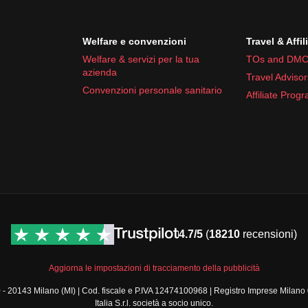
Welfare e convenzioni
Travel & Affil
Welfare & servizi per la tua
TOs and DMC
azienda
Travel Advisor
Convenzioni personale sanitario
Affiliate Prog
4.7/5
(
18210
recensioni)
Aggiorna le impostazioni di tracciamento della pubblicità
a, 30 - 20143 Milano (MI) | Cod. fiscale e P.IVA 12474100968 | Registro Imprese 
Italia S.r.l. società a socio unico.