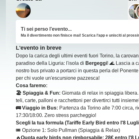
Ti sei perso l’evento...
Ma il divertimento non finisce mai! Scarica l’app e unisciti al pross
L'evento in breve
Dopo la carica degli ultimi eventi fuori Torino, la carova
paradiso della Liguria: l'isola di
Bergeggi
! 🌊 Lascia a ca
nostro bus privato a portarci in questa perla del Ponente
per chi vuole un'escursione pazzesca!
Cosa faremo:
🏖️ Spiaggia & Fun:
Giornata di relax in spiaggia libera.
teli, carte, palloni e racchettoni per divertirci tutti insieme
🚌 Viaggio in Bus:
Partenza da Torino alle 7:00 circa, r
17:30/18:00. Zero stress parcheggio!
Scegli la tua formula (Tariffe Early Bird entro l'8 Lugli
🎟️ Opzione 1: Solo Pullman (Spiaggia & Relax)
🔥
Quota early birds non rimborsabile: 28€
entro l'8 L