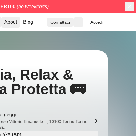
ER100
(no weekends).
About
Blog
Contattaci
Accedi
ia, Relax &
a Protetta 🚌
ergeggi
orso Vittorio Emanuele II, 10100 Torino Torino,
alia
c’è? (50)