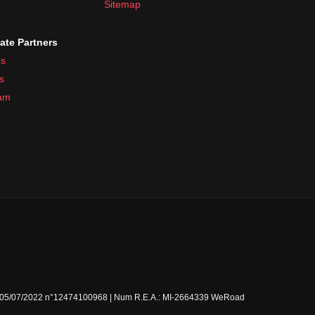
Sitemap
iate Partners
s
s
ram
Milano 05/07/2022 n°12474100968 | Num R.E.A.: MI-2664339 WeRoad