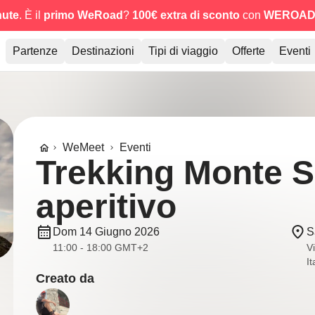
nute
. È il
primo WeRoad
?
100€ extra di sconto
con
WEROAD
Partenze
Destinazioni
Tipi di viaggio
Offerte
Eventi
WeMeet
Eventi
Trekking Monte S
aperitivo
Dom 14 Giugno 2026
S
11:00 - 18:00 GMT+2
V
It
Creato da