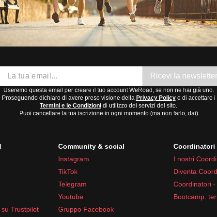
Ricevi la newslette
Useremo questa email per creare il tuo account WeRoad, se non ne hai già uno.
Proseguendo dichiaro di avere preso visione della
Privacy Policy
e di accettare i
Termini e le Condizioni
di utilizzo dei servizi del sito.
Puoi cancellare la tua iscrizione in ogni momento (ma non farlo, dai)
d
Community & social
Coordinator
Instagram
I nostri Coordi
TikTok
Diventa Coord
Telegram
Coordinatori -
Youtube
Bootcamp: ter
su Trustpilot
Gruppo Facebook