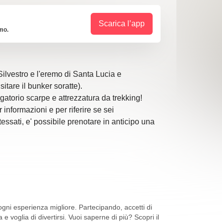
Scarica l’app
imo.
ilvestro e l'eremo di Santa Lucia e
tare il bunker soratte).
atorio scarpe e attrezzatura da trekking!
 informazioni e per riferire se sei
tessati, e' possibile prenotare in anticipo una
termedio, Buon allenamento richiesto, adatto a
ni esperienza migliore. Partecipando, accetti di
m circa
 e voglia di divertirsi. Vuoi saperne di più? Scopri il