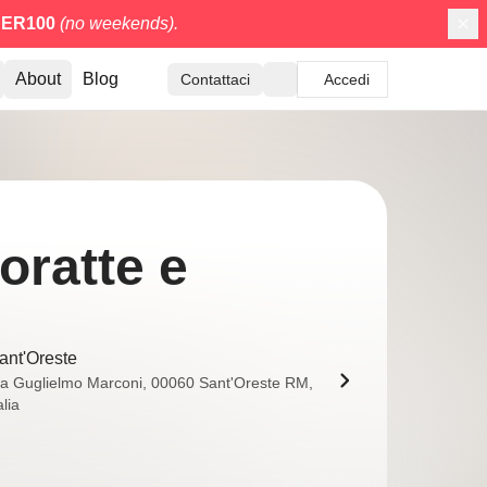
ER100
(no weekends).
About
Blog
Contattaci
Accedi
oratte e
ant'Oreste
ia Guglielmo Marconi, 00060 Sant'Oreste RM,
alia