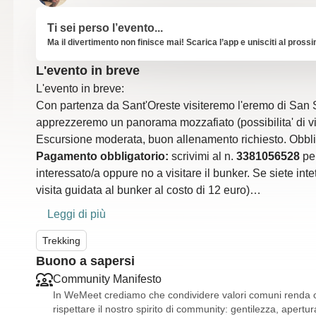
Ti sei perso l’evento...
Ma il divertimento non finisce mai! Scarica l’app e unisciti al pross
L'evento in breve
L'evento in breve:
Con partenza da Sant'Oreste visiteremo l'eremo di San S
apprezzeremo un panorama mozzafiato (possibilita' di visi
Escursione moderata, buon allenamento richiesto. Obblig
Pagamento obbligatorio:
scrivimi al n.
3381056528
per
interessato/a oppure no a visitare il bunker. Se siete inte
visita guidata al bunker al costo di 12 euro)
Dettagli:
Leggi di più
Luogo di ritrovo:
Sant'Oreste ore 11.00
Percorso
Trekking
: 7 Km. circa
Dislivello
: circa 400 m
Buono a sapersi
Difficolta
": Escursionistico (E). Escursione di livello in
Community Manifesto
ogni livello di abilita'.
In WeMeet crediamo che condividere valori comuni renda og
Durata
: curca 3 ore. Dislivello: 380 m. Lunghezza: 11 k
rispettare il nostro spirito di community: gentilezza, apertura