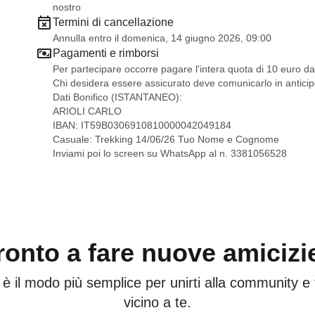
nostro
Costo escursione
: 10 euro
Termini di cancellazione
Pranzo
: al sacco.
Annulla entro il domenica, 14 giugno 2026, 09:00
Finito il trekking potremmo prendere un
aperitivo
(o un g
Pagamenti e rimborsi
In caso di maltempo l'organizzatore si riserva
di annu
Per partecipare occorre pagare l'intera quota di 10 euro d
Chi desidera essere assicurato deve comunicarlo in anticipo
Dati Bonifico (ISTANTANEO):
ARIOLI CARLO
IBAN: IT59B0306910810000042049184
Casuale: Trekking 14/06/26 Tuo Nome e Cognome
Inviami poi lo screen su WhatsApp al n. 3381056528
ronto a fare nuove amicizi
 è il modo più semplice per unirti alla community e
vicino a te.