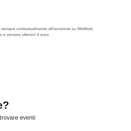
elato) insieme in qualche bar di Sant'Oreste.
llare l'evento.
a versare contestualmente all'iscrizione su WeMeet.
 e versare ulteriori 4 euro.
e?
 trovare eventi