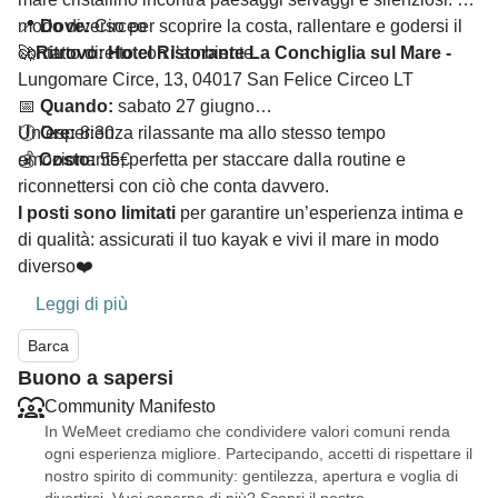
modo diverso per scoprire la costa, rallentare e godersi il
📍
Dove:
Circeo
contatto diretto con l’ambiente.
🚀
Ritrovo: Hotel Ristorante La Conchiglia sul Mare -
Lungomare Circe, 13, 04017 San Felice Circeo LT
📅
Quando:
sabato 27 giugno
🕕
Un’esperienza rilassante ma allo stesso tempo
Ore:
8:30
💰
emozionante, perfetta per staccare dalla routine e
Costo:
55€
riconnettersi con ciò che conta davvero.
I posti sono limitati
per garantire un’esperienza intima e
di qualità: assicurati il tuo kayak e vivi il mare in modo
diverso❤️
Leggi di più
Barca
Buono a sapersi
Community Manifesto
In WeMeet crediamo che condividere valori comuni renda
ogni esperienza migliore. Partecipando, accetti di rispettare il
nostro spirito di community: gentilezza, apertura e voglia di