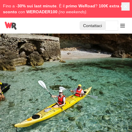
Fino a -
30% sui last minute
. È il
primo WeRoad
?
100€ extra di
sconto
con
WEROADER100
(no weekends).
Contattaci