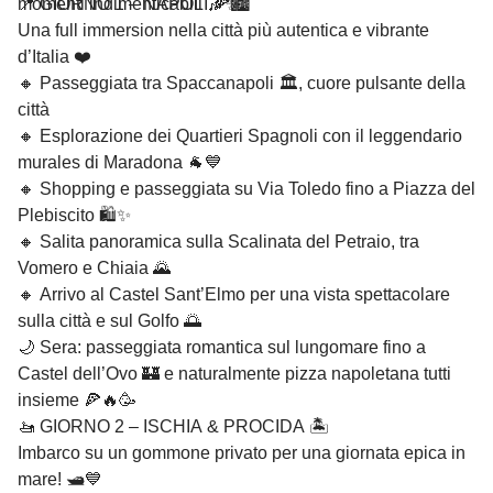
momenti indimenticabili 🎶✨
📍 GIORNO 1 – NAPOLI 🍕🏙️
Una full immersion nella città più autentica e vibrante
d’Italia ❤️
🔸 Passeggiata tra Spaccanapoli 🏛️, cuore pulsante della
città
🔸 Esplorazione dei Quartieri Spagnoli con il leggendario
murales di Maradona 🐐💙
🔸 Shopping e passeggiata su Via Toledo fino a Piazza del
Plebiscito 🛍️✨
🔸 Salita panoramica sulla Scalinata del Petraio, tra
Vomero e Chiaia 🌄
🔸 Arrivo al Castel Sant’Elmo per una vista spettacolare
sulla città e sul Golfo 🌅
🌙 Sera: passeggiata romantica sul lungomare fino a
Castel dell’Ovo 🏰 e naturalmente pizza napoletana tutti
insieme 🍕🔥🥳
🚤 GIORNO 2 – ISCHIA & PROCIDA 🏝️
Imbarco su un gommone privato per una giornata epica in
mare! 🛥️💙