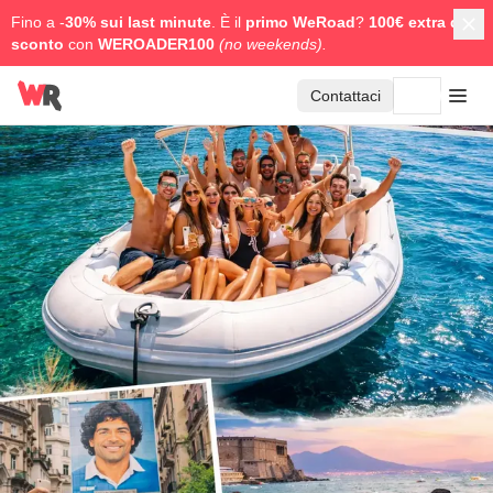
Fino a -
30% sui last minute
. È il
primo WeRoad
?
100€ extra di
sconto
con
WEROADER100
(no weekends).
Contattaci