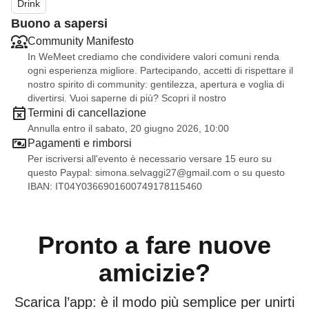
dev'essere lì con voi!
Drink
Buono a sapersi
Community Manifesto
In WeMeet crediamo che condividere valori comuni renda
ogni esperienza migliore. Partecipando, accetti di rispettare il
nostro spirito di community: gentilezza, apertura e voglia di
divertirsi. Vuoi saperne di più? Scopri il nostro
Termini di cancellazione
Annulla entro il sabato, 20 giugno 2026, 10:00
Pagamenti e rimborsi
Per iscriversi all'evento è necessario versare 15 euro su
questo Paypal:
simona.selvaggi27@gmail.com
o su questo
IBAN: IT04Y0366901600749178115460
Pronto a fare nuove
amicizie?
Scarica l’app: è il modo più semplice per unirti