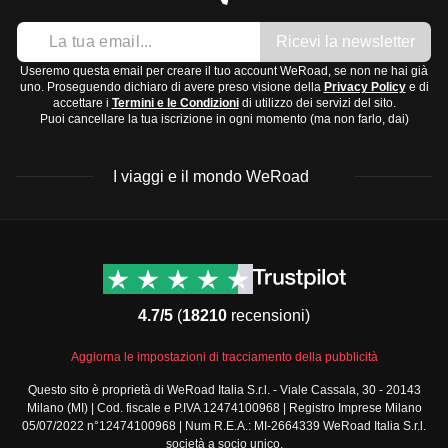
Ricevi la newsletter
Useremo questa email per creare il tuo account WeRoad, se non ne hai già
uno. Proseguendo dichiaro di avere preso visione della
Privacy Policy
e di
accettare i
Termini e le Condizioni
di utilizzo dei servizi del sito.
Puoi cancellare la tua iscrizione in ogni momento (ma non farlo, dai)
I viaggi e il mondo WeRoad
Destinazioni
Info & link utili (si spera)
Viaggi di gruppo Nord
Contatti
America
FAQ
4.7/5
(
18210
recensioni)
Viaggi di gruppo Centro
Termini e condizioni
America
Condizioni generali
Aggiorna le impostazioni di tracciamento della pubblicità
Viaggi di gruppo Sud
Modulo informativo
America
Questo sito è proprietà di WeRoad Italia S.r.l. - Viale Cassala, 30 - 20143
standard
Milano (MI) | Cod. fiscale e P.IVA 12474100968 | Registro Imprese Milano
Viaggi di gruppo Africa
Policy annullamento
05/07/2022 n°12474100968 | Num R.E.A.: MI-2664339 WeRoad Italia S.r.l.
Viaggi di gruppo Medio
viaggio
società a socio unico.