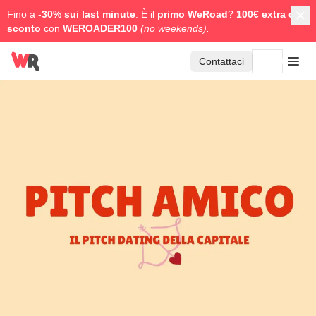
Fino a -
30% sui last minute
. È il
primo WeRoad
?
100€ extra di
sconto
con
WEROADER100
(no weekends).
Contattaci