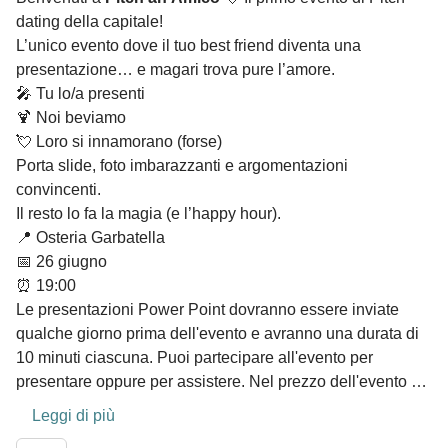
dating della capitale!
L’unico evento dove il tuo best friend diventa una
presentazione… e magari trova pure l’amore.
🎤 Tu lo/a presenti
🍹 Noi beviamo
💘 Loro si innamorano (forse)
Porta slide, foto imbarazzanti e argomentazioni
convincenti.
Il resto lo fa la magia (e l’happy hour).
📍 Osteria Garbatella
📅 26 giugno
⏰ 19:00
Le presentazioni Power Point dovranno essere inviate
qualche giorno prima dell'evento e avranno una durata di
10 minuti ciascuna. Puoi partecipare all'evento per
presentare oppure per assistere. Nel prezzo dell'evento è
incluso: un aperitivo e tutta l'attrezzatura che serve per
Leggi di più
presentare. In caso veniate per presentare, il vostro amico