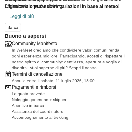
Organizzazione car sharing
L'itinerario o può subire variazioni in base al meteo!
Leggi di più
Barca
Buono a sapersi
Community Manifesto
In WeMeet crediamo che condividere valori comuni renda
ogni esperienza migliore. Partecipando, accetti di rispettare il
nostro spirito di community: gentilezza, apertura e voglia di
divertirsi. Vuoi saperne di più? Scopri il nostro
Termini di cancellazione
Annulla entro il sabato, 11 luglio 2026, 18:00
Pagamenti e rimborsi
La quota prevede
Noleggio gommone + skipper
Aperitivo in barca
Assistenza del coordinatore
Accompagnamento al trekking