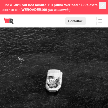
Fino a -
30% sui last minute
. È il
primo WeRoad
?
100€ extra di
sconto
con
WEROADER100
(no weekends).
Contattaci