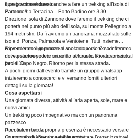
questa volta andremo anche a fare un trekking all'isola di
Il programma è questo:
Zannone!!
Partenza da Terracina – Porto Badino ore 8.30
Direzione isola di Zannone dove faremo il trekking che ci
porterà nel punto più alto dell'isola, sul monte Pellegrino a
194 metri slm. Da lì avremo un panorama mozzafiato sulle
isole di Ponza, Palmarola e Ventotene. Tutti insieme
consumeremo un pranzo al sacco dopodiché scenderemo
Riprendiamo il gommone e andiamo verso Cala Inferno
nel versante opposto entrando nel bosco fino ad arrivare al
dove potremo vedere un relitto affiorante. Rientro previsto
faro di Capo Negro. Ritorno per la stessa strada.
per le 18.
A pochi giorni dall'evento tramite un gruppo whatsapp
inizieremo a conoscerci e vi verranno forniti ulteriori
dettagli sulla giornata!
Cosa aspettarsi
Una giornata diversa, attività all'aria aperta, sole, mare e
nuovi amici
Un trekking poco impegnativo ma con un panorama
pazzesco
Aperitivo in barca
Per confermare la propria presenza è necessario versare
Gruppo whatsapp prima dell'evento
un acconto di 15 euro, per info contattare l'organizzatore!