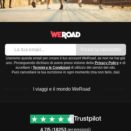
Ricevi la newsletter
Useremo questa email per creare il tuo account WeRoad, se non ne hai già
uno. Proseguendo dichiaro di avere preso visione della
Privacy Policy
e di
accettare i
Termini e le Condizioni
di utilizzo dei servizi del sito.
Puoi cancellare la tua iscrizione in ogni momento (ma non farlo, dai)
I viaggi e il mondo WeRoad
Destinazioni
Info & link utili (si spera)
Viaggi di gruppo Nord
Contatti
America
FAQ
4.7/5
(
18253
recensioni)
Viaggi di gruppo Centro