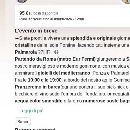
95 €
16 posti disponibili
Puoi iscriverti fino al 09/09/2026 - 12:00
L'evento in breve
☀️Siete pronti a vivere una
splendida e originale
giorna
cristalline
delle isole Pontine, facendo tutti insieme un
Palmarola
??!!!!? 😃
Partendo da Roma (metro Eur Fermi)
giungeremo a
S
nostro meraviglioso e moderno gommone, con musica e 
ammirare
i gioielli del mediterraneo
:Ponza e Palmarola
Fra le
10:00 e le 19:00
, a bordo del nostro agile Gommone
Pranzeremo in barca
(ognuno porterà il suo pick-nick 
bicchiere di vino sotto l’ombra del Tendalino, ormeggiati
acqua color smeraldo
e faremo
numerose soste bag
di entrambe le isole, come le
piscine naturali
di Ponza
Leggi di più
pendici, la stupenda
Cala Francese
di Palmarola, dove c
a
cque cristalline e paradisiache
Barca
,
svariate grotte
e tutt
alla nostra agile imbarcazione riusciremo a vedere!