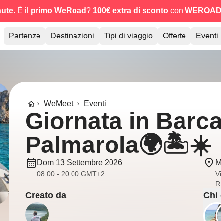
nute
. È il
primo WeRoad
?
100€ extra di sconto
con
WEROAD
Partenze
Destinazioni
Tipi di viaggio
Offerte
Eventi
WeMeet
Eventi
Giornata in Barc
Palmarola🌍🏝️☀️
Dom 13 Settembre 2026
M
08:00 - 20:00 GMT+2
V
RM
Creato da
Chi 