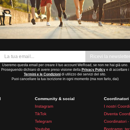
Ricevi la newslette
Useremo questa email per creare il tuo account WeRoad, se non ne hai già uno.
Proseguendo dichiaro di avere preso visione della
Privacy Policy
e di accettare i
Termini e le Condizioni
di utilizzo dei servizi del sito.
Puoi cancellare la tua iscrizione in ogni momento (ma non farlo, dai)
d
Community & social
Coordinator
Instagram
I nostri Coordi
TikTok
Diventa Coord
Telegram
Coordinatori -
Youtube
Bootcamp: ter