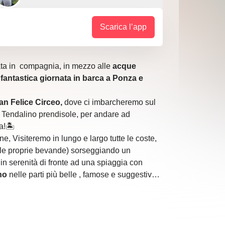
Scarica l’app
ta in compagnia, in mezzo alle
acque
a
fantastica giornata in barca a Ponza e
an Felice Circeo,
dove ci imbarcheremo sul
Tendalino prendisole, per andare ad
!🏝️
, Visiteremo in lungo e largo tutte le coste,
e le proprie bevande) sorseggiando un
 in serenità di fronte ad una spiaggia con
no
nelle parti più belle , famose e suggestive
,
Chiaia di Luna
, con le sue impressionanti
’è anche la casa di Fendi isolata fra le
i gli anfratti migliori di queste isole,che grazie