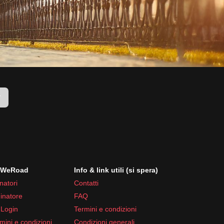
r
i WeRoad
Info & link utili (si spera)
natori
Contatti
inatore
FAQ
 Login
Termini e condizioni
mini e condizioni
Condizioni generali