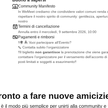
Buono a sapersi
Community Manifesto
In WeMeet crediamo che condividere valori comuni renda og
rispettare il nostro spirito di community: gentilezza, apertura
nostro
Termini di cancellazione
Annulla entro il mercoledì, 9 settembre 2026, 10:00
Pagamenti e rimborsi
‼️🌍 🏝️ Vuoi partecipare all’Evento?
📞 Contatta subito l’organizzatore
‼️Il biglietto
non garantisce
la prenotazione che viene garan
contattare l’organizzatore per il versamento dell’acconto di
posti limitati e soggetti a esaurimento‼️
ronto a fare nuove amicizi
 è il modo più semplice per unirti alla community e