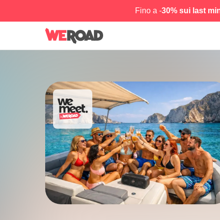
Fino a -
30% sui last mi