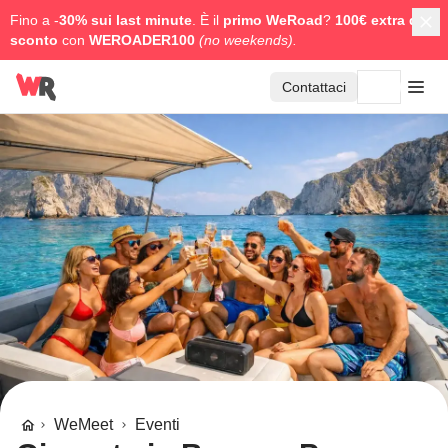
Fino a -
30% sui last minute
. È il
primo WeRoad
?
100€ extra di
sconto
con
WEROADER100
(no weekends).
Contattaci
WeMeet
Eventi