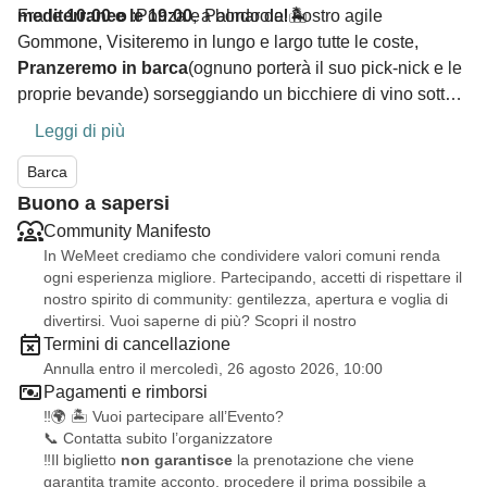
mediterraneo
Fra le
10:00 e le 19:00
:Ponza e Palmarola!🏝️
, a bordo del nostro agile
Gommone, Visiteremo in lungo e largo tutte le coste,
Pranzeremo in barca
(ognuno porterà il suo pick-nick e le
proprie bevande) sorseggiando un bicchiere di vino sotto
l’ombra del Tendalino, ormeggiati in serenità di fronte ad
Leggi di più
una spiaggia con
acqua color smeraldo
e faremo
numerose soste bagno
Barca
nelle parti più belle , famose e
suggestive di entrambe le isole, come le
piscine naturali
Buono a sapersi
di Ponza,
Chiaia di Luna
, con le sue impressionanti
Community Manifesto
pendici, la stupenda
Cala Francese
di Palmarola, dove
In WeMeet crediamo che condividere valori comuni renda
c’è anche la casa di Fendi isolata fra le a
cque cristalline
ogni esperienza migliore. Partecipando, accetti di rispettare il
nostro spirito di community: gentilezza, apertura e voglia di
e paradisiache
,
svariate grotte
e tutti gli anfratti migliori di
divertirsi. Vuoi saperne di più? Scopri il nostro
queste isole,che grazie alla nostra agile imbarcazione
Termini di cancellazione
riusciremo a vedere!
Annulla entro il mercoledì, 26 agosto 2026, 10:00
Pagamenti e rimborsi
‼️🌍 🏝️ Vuoi partecipare all’Evento?
📞 Contatta subito l’organizzatore
‼️Il biglietto
non garantisce
la prenotazione che viene
garantita tramite acconto, procedere il prima possibile a