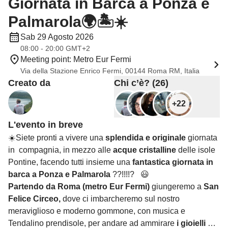
Giornata in Barca a Ponza e
Palmarola🌍🏝️☀️
Sab 29 Agosto 2026
08:00 - 20:00 GMT+2
Meeting point: Metro Eur Fermi
Via della Stazione Enrico Fermi, 00144 Roma RM, Italia
Creato da
Chi c’è? (26)
+22
L'evento in breve
☀️Siete pronti a vivere una
splendida e originale
giornata
in compagnia, in mezzo alle
acque cristalline
delle isole
Pontine, facendo tutti insieme una
fantastica giornata in
barca a Ponza e Palmarola
??!!!!? 😃
Partendo da Roma (metro Eur Fermi)
giungeremo a
San
Felice Circeo,
dove ci imbarcheremo sul nostro
meraviglioso e moderno gommone, con musica e
Tendalino prendisole, per andare ad ammirare
i gioielli del