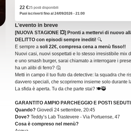
22 €
25 posti disponibili
Puoi iscriverti fino al 24/09/2026 - 21:00
L'evento in breve
[NUOVA STAGIONE 💥] Pronti a mettervi di nuovo a
DELITTO con episodi sempre inediti!
🔍
E sempre a
soli 22€, compresa cena a menù fisso!!
Nuovi casi, nuovi sospettati e lo stesso irresistibile mix 
e uno smash burger, sarai chiamato a interrogare i prese
ha un alibi di ferro? 🤔
Metti in campo il tuo fiuto da detective: la squadra che r
davvero speciali, che scopriremo insieme solo durante 
La sfida è aperta. Tu da che parte stai? 🍽️🥷
GARANTITO AMPIO PARCHEGGIO E POSTI SEDUTI 
Quando?
Giovedì 24 settembre, 20:45
Dove?
Teddy’s Lab Trastevere - Via Portuense, 47
Cosa è compreso nel menù?
Acqua