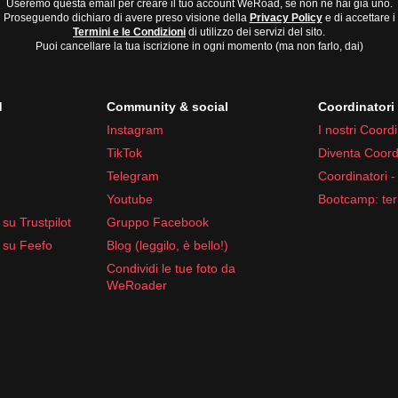
Useremo questa email per creare il tuo account WeRoad, se non ne hai già uno.
Proseguendo dichiaro di avere preso visione della
Privacy Policy
e di accettare i
Termini e le Condizioni
di utilizzo dei servizi del sito.
Puoi cancellare la tua iscrizione in ogni momento (ma non farlo, dai)
d
Community & social
Coordinator
Instagram
I nostri Coordi
TikTok
Diventa Coord
Telegram
Coordinatori -
Youtube
Bootcamp: ter
su Trustpilot
Gruppo Facebook
 su Feefo
Blog (leggilo, è bello!)
Condividi le tue foto da
WeRoader