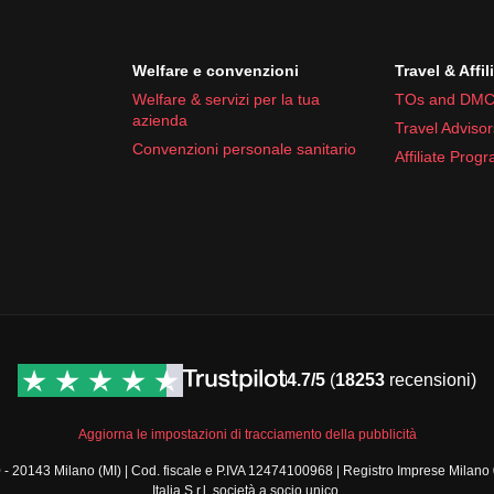
Welfare e convenzioni
Travel & Affil
Welfare & servizi per la tua
TOs and DMC
azienda
Travel Advisor
Convenzioni personale sanitario
Affiliate Prog
4.7/5
(
18253
recensioni)
Aggiorna le impostazioni di tracciamento della pubblicità
a, 30 - 20143 Milano (MI) | Cod. fiscale e P.IVA 12474100968 | Registro Imprese 
Italia S.r.l. società a socio unico.