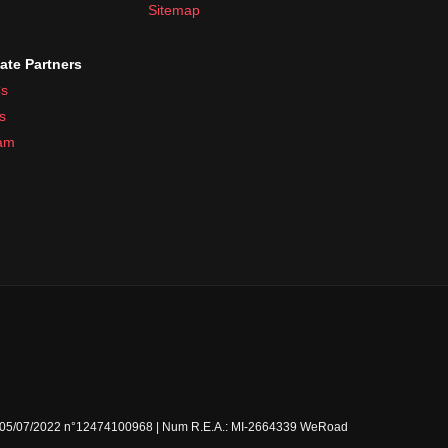
Sitemap
iate Partners
s
s
ram
Milano 05/07/2022 n°12474100968 | Num R.E.A.: MI-2664339 WeRoad