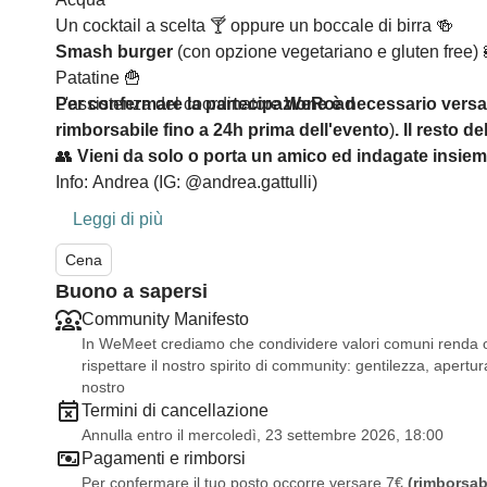
Un cocktail a scelta 🍸 oppure un boccale di birra 🍻
Smash burger
(con opzione vegetariano e gluten free) 
Patatine 🍟
L'assistenza del coordinatore
Per confermare la partecipazione è necessario versa
WeRoad
rimborsabile fino a 24h prima dell'evento
)
. Il resto d
👥
Vieni da solo o porta un amico ed indagate insiem
Info: Andrea (IG: @andrea.gattulli)
Leggi di più
Cena
Buono a sapersi
Community Manifesto
In WeMeet crediamo che condividere valori comuni renda og
rispettare il nostro spirito di community: gentilezza, apertura
nostro
Termini di cancellazione
Annulla entro il mercoledì, 23 settembre 2026, 18:00
Pagamenti e rimborsi
Per confermare il tuo posto occorre versare 7€
(rimborsab