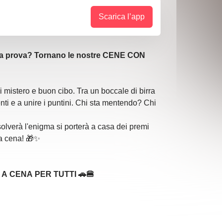
Scarica l’app
lla prova? Tornano le nostre CENE CON
di mistero e buon cibo. Tra un boccale di birra
nti e a unire i puntini. Chi sta mentendo? Chi
isolverà l'enigma si porterà a casa dei premi
la cena! 🎁✨
A CENA PER TUTTI 🚗🍔