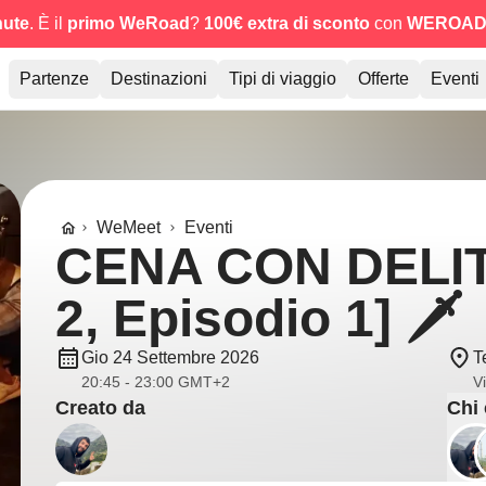
nute
. È il
primo WeRoad
?
100€ extra di sconto
con
WEROAD
Partenze
Destinazioni
Tipi di viaggio
Offerte
Eventi
WeMeet
Eventi
CENA CON DELIT
2, Episodio 1] 🗡️
Gio 24 Settembre 2026
T
20:45 - 23:00 GMT+2
V
Creato da
Chi 