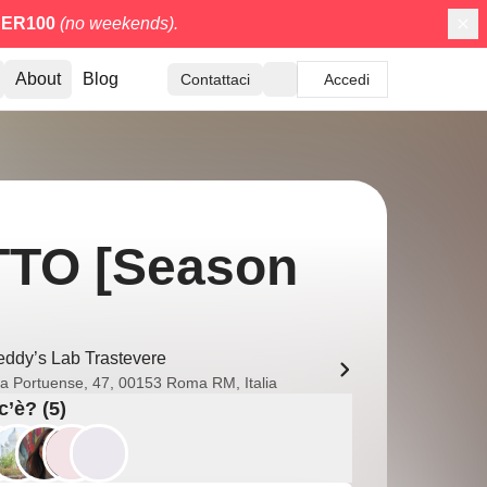
ER100
(no weekends).
About
Blog
Contattaci
Accedi
TO [Season
eddy’s Lab Trastevere
ia Portuense, 47, 00153 Roma RM, Italia
c’è? (5)