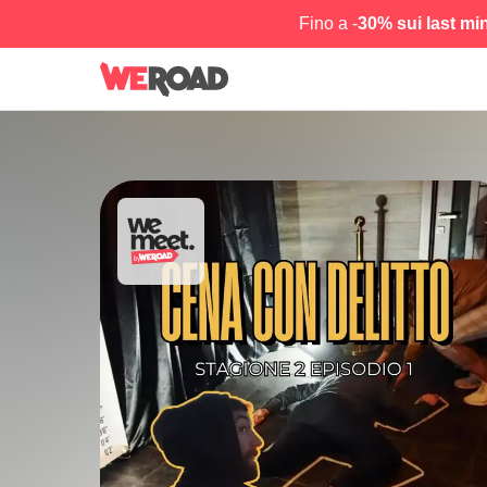
Fino a -
30% sui last mi