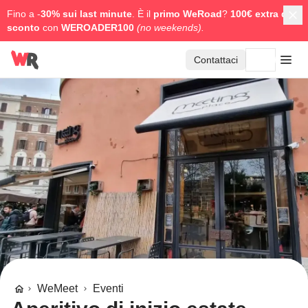
Fino a -
30% sui last minute
. È il
primo WeRoad
?
100€ extra di
sconto
con
WEROADER100
(no weekends).
Contattaci
WeMeet
Eventi