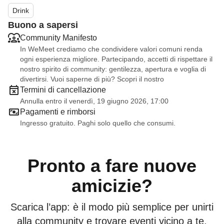
​🍹 Drink & Food
Drink
Buono a sapersi
Vieni a goderti l’inizio dell’estate e a conoscere nuovi
Community Manifesto
probabili compagni di viaggio!
In WeMeet crediamo che condividere valori comuni renda
🍹 Ingresso libero (paghi solo ciò che prendi)
ogni esperienza migliore. Partecipando, accetti di rispettare il
nostro spirito di community: gentilezza, apertura e voglia di
Se sold-out contatta 3381056528 Carlo
divertirsi. Vuoi saperne di più? Scopri il nostro
Termini di cancellazione
Annulla entro il venerdì, 19 giugno 2026, 17:00
Pagamenti e rimborsi
Ingresso gratuito. Paghi solo quello che consumi.
Pronto a fare nuove
amicizie?
Scarica l’app: è il modo più semplice per unirti
alla community e trovare eventi vicino a te.