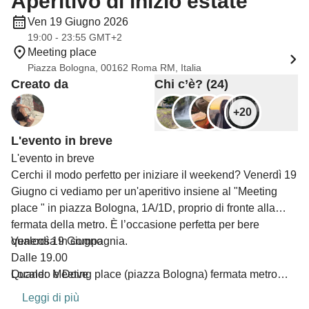
Aperitivo di inizio estate
Ven 19 Giugno 2026
19:00 - 23:55 GMT+2
Meeting place
Piazza Bologna, 00162 Roma RM, Italia
Creato da
Chi c’è? (24)
+20
L'evento in breve
L'evento in breve
Cerchi il modo perfetto per iniziare il weekend? Venerdì 19
Giugno ci vediamo per un'aperitivo insiene al "Meeting
place " in piazza Bologna, 1A/1D, proprio di fronte alla
fermata della metro. È l’occasione perfetta per bere
qualcosa in compagnia.
Venerdì 19 Giugno
Dalle 19.00
​Quando e Dove
Locale: Meeting place (piazza Bologna) fermata metro
Bologna
Leggi di più