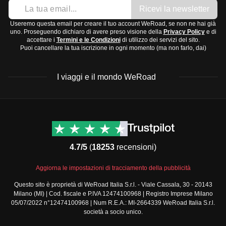
Ricevi la newsletter
Useremo questa email per creare il tuo account WeRoad, se non ne hai già
uno. Proseguendo dichiaro di avere preso visione della
Privacy Policy
e di
accettare i
Termini e le Condizioni
di utilizzo dei servizi del sito.
Puoi cancellare la tua iscrizione in ogni momento (ma non farlo, dai)
I viaggi e il mondo WeRoad
Destinazioni
Info & link utili (si spera)
Viaggi di gruppo Nord
Contatti
America
FAQ
4.7/5
(
18253
recensioni)
Viaggi di gruppo Centro
Termini e condizioni
America
Condizioni generali
Aggiorna le impostazioni di tracciamento della pubblicità
Viaggi di gruppo Sud
Modulo informativo
America
Questo sito è proprietà di WeRoad Italia S.r.l. - Viale Cassala, 30 - 20143
standard
Milano (MI) | Cod. fiscale e P.IVA 12474100968 | Registro Imprese Milano
Viaggi di gruppo Africa
Policy annullamento
05/07/2022 n°12474100968 | Num R.E.A.: MI-2664339 WeRoad Italia S.r.l.
Viaggi di gruppo Medio
viaggio
società a socio unico.
Oriente
Cookie policy