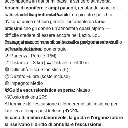
accompagna fin dai primi passi. Il sentiero attraversa
boschi di conifere
e
ampi pascoli
, regalando scorci di
natura autentica e silenziosa.
La meta è il
Laghetto di Percile
: un piccolo specchio
d'acqua unico nel suo genere, circondato da
larici
altissimi
che gli danno un'atmosfera quasi alpina —
difficile credere di essere ancora nel Lazio. Lo
costeggeremo con un piccolo anello, per goderselo da
Pranzo al sacco immersi nella natura, poi rientro tranquillo
ogni angolazione.
a Percile nel primo pomeriggio.
📍 Partenza: Percile (RM)
📏 Distanza: 13 km | ⛰️ Dislivello: +400 m
🟢 Difficoltà: Escursionistico (E)
🕐 Durata: ~6 ore (soste incluse)
🟡 Impegno: Medio
🧭Guida escursionistica esperta:
Matteo
💰Costo trekking 20€
Al termine dell'escursione ci fermeremo tutti insieme per
fare terzo tempo post trekking 🍻🍹🥳
In caso di meteo sfavorevole, la guida e l'organizzatore
si riservano il diritto di annullare l’escursione.