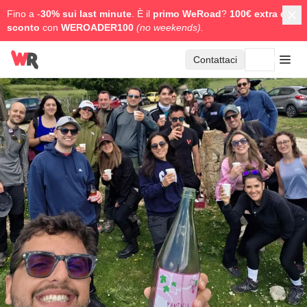
Fino a -
30% sui last minute
. È il
primo WeRoad
?
100€ extra di
sconto
con
WEROADER100
(no weekends).
Contattaci