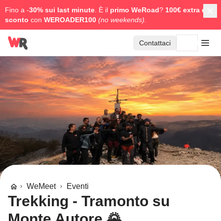
Fino a -
30% sui last minute
. È il
primo WeRoad
?
100€ extra di
sconto
con
WEROADER100
(no weekends).
Contattaci
WeMeet
Eventi
Trekking - Tramonto su
Monte Autore 🌄