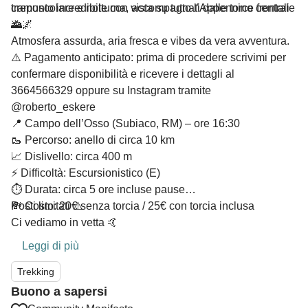
tramonto incredibile con vista su tutto l’Appennino centrale
crepuscolare e notturna, accompagnati dalle torce frontali
🌅
🔦🌌
Atmosfera assurda, aria fresca e vibes da vera avventura.
⚠️ Pagamento anticipato: prima di procedere scrivimi per
confermare disponibilità e ricevere i dettagli al
3664566329 oppure su Instagram tramite
@roberto_eskere
📍 Campo dell’Osso (Subiaco, RM) – ore 16:30
🥾 Percorso: anello di circa 10 km
📈 Dislivello: circa 400 m
⚡ Difficoltà: Escursionistico (E)
⏱️ Durata: circa 5 ore incluse pause
💸 Costo: 20€ senza torcia / 25€ con torcia inclusa
Posti limitati ⚠️
Ci vediamo in vetta 🤙
Leggi di più
Trekking
Buono a sapersi