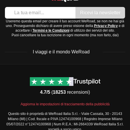
Ricevi la newsletter
Useremo questa email per creare il tuo account WeRoad, se non ne hai già
uno. Proseguendo dichiaro di avere preso visione della
Privacy Policy
e di
accettare i
Termini e le Condizioni
di utilizzo dei servizi del sito.
Puoi cancellare la tua iscrizione in ogni momento (ma non farlo, dai)
I viaggi e il mondo WeRoad
Destinazioni
Info & link utili (si spera)
Viaggi di gruppo Nord
Contatti
America
FAQ
4.7/5
(
18253
recensioni)
Viaggi di gruppo Centro
Termini e condizioni
America
Condizioni generali
Aggiorna le impostazioni di tracciamento della pubblicità
Viaggi di gruppo Sud
Modulo informativo
America
Questo sito è proprietà di WeRoad Italia S.r.l. - Viale Cassala, 30 - 20143
standard
Milano (MI) | Cod. fiscale e P.IVA 12474100968 | Registro Imprese Milano
Viaggi di gruppo Africa
Policy annullamento
05/07/2022 n°12474100968 | Num R.E.A.: MI-2664339 WeRoad Italia S.r.l.
Viaggi di gruppo Medio
viaggio
società a socio unico.