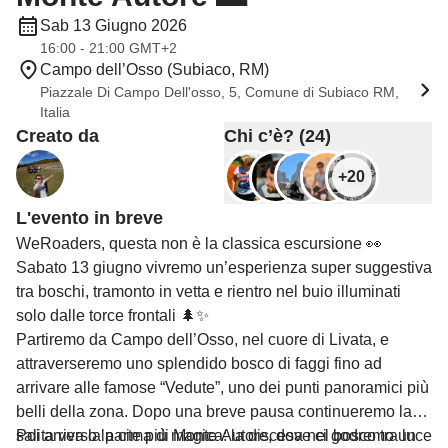
Sab 13 Giugno 2026
16:00 - 21:00 GMT+2
Campo dell’Osso (Subiaco, RM)
Piazzale Di Campo Dell'osso, 5, Comune di Subiaco RM,
Italia
Creato da
Chi c’è? (24)
+20
L'evento in breve
WeRoaders, questa non è la classica escursione 👀
Sabato 13 giugno vivremo un’esperienza super suggestiva
tra boschi, tramonto in vetta e rientro nel buio illuminati
solo dalle torce frontali 🌲✨
Partiremo da Campo dell’Osso, nel cuore di Livata, e
attraverseremo uno splendido bosco di faggi fino ad
arrivare alle famose “Vedute”, uno dei punti panoramici più
belli della zona. Dopo una breve pausa continueremo la
salita verso la cima di Monte Autore, dove ci godremo un
Poi arriva la parte più magica: la discesa nel bosco tra luce