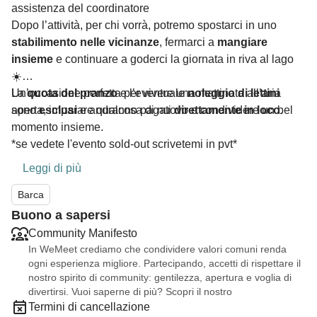
assistenza del coordinatore
Dopo l’attività, per chi vorrà, potremo spostarci in uno
stabilimento nelle vicinanze
, fermarci a
mangiare
insieme
e continuare a goderci la giornata in riva al lago
☀️
La
Un’occasione perfetta per vivere una mattinata all’aria
quota del pranzo
e l’eventuale
noleggio di lettini
sono
aperta, imparare qualcosa di nuovo e condividere un bel
esclusi
e andranno pagati
direttamente in loco
.
momento insieme.
*se vedete l'evento sold-out scrivetemi in pvt*
Leggi di più
Barca
Buono a sapersi
Community Manifesto
In WeMeet crediamo che condividere valori comuni renda
ogni esperienza migliore. Partecipando, accetti di rispettare il
nostro spirito di community: gentilezza, apertura e voglia di
divertirsi. Vuoi saperne di più? Scopri il nostro
Termini di cancellazione