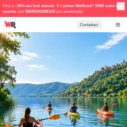
Fino a -
30% sui last minute
. È il
primo WeRoad
?
100€ extra di
sconto
con
WEROADER100
(no weekends).
Contattaci