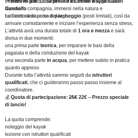
mettersi in gioco, divertirsi e trascorrere una giornata
📍
Ritrovo alle 10:30 presso il Circolo Kayak Castel
diversa in compagnia, immersi nella natura e
Gandolfo
nell’atmosfera unica del lago.
La struttura dispone di
parcheggio
(posti limitati), così da
arrivare comodamente e iniziare l’esperienza senza stress.
L’attività avrà una durata totale di
1 ora e mezza
e sarà
divisa in due momenti:
una prima parte
teorica
, per imparare le basi della
pagaiata e della conduzione del kayak
una seconda parte
in acqua
, per mettere subito in pratica
quanto appreso
Durante tutta l’attività saremo seguiti da
istruttori
qualificati
, che ci guideranno passo passo insieme al
coordinatore.
💰
Quota di partecipazione:
25€
22€ – Prezzo speciale
di lancio!
La quota comprende:
noleggio del kayak
lezione con istruttori qualificati