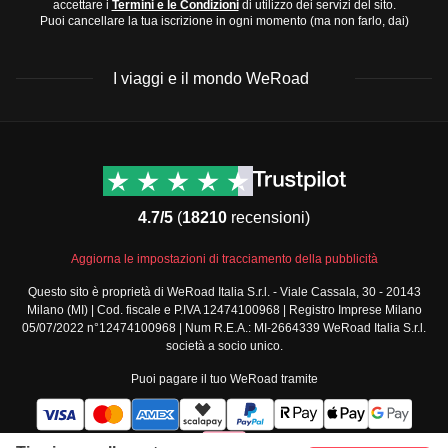
accettare i
Termini e le Condizioni
di utilizzo dei servizi del sito.
Puoi cancellare la tua iscrizione in ogni momento (ma non farlo, dai)
I viaggi e il mondo WeRoad
Destinazioni
Info & link utili (si spera)
Viaggi di gruppo Nord
Contatti
America
FAQ
4.7/5
(
18210
recensioni)
Viaggi di gruppo Centro
Termini e condizioni
America
Condizioni generali
Aggiorna le impostazioni di tracciamento della pubblicità
Viaggi di gruppo Sud
Modulo informativo
America
Questo sito è proprietà di WeRoad Italia S.r.l. - Viale Cassala, 30 - 20143
standard
Milano (MI) | Cod. fiscale e P.IVA 12474100968 | Registro Imprese Milano
Viaggi di gruppo Africa
Policy annullamento
05/07/2022 n°12474100968 | Num R.E.A.: MI-2664339 WeRoad Italia S.r.l.
Viaggi di gruppo Medio
viaggio
società a socio unico.
Oriente
Cookie policy
Puoi pagare il tuo WeRoad tramite
Viaggi di gruppo Asia
Privacy policy
Viaggi di gruppo Europa
Security
Viaggi di gruppo Nord