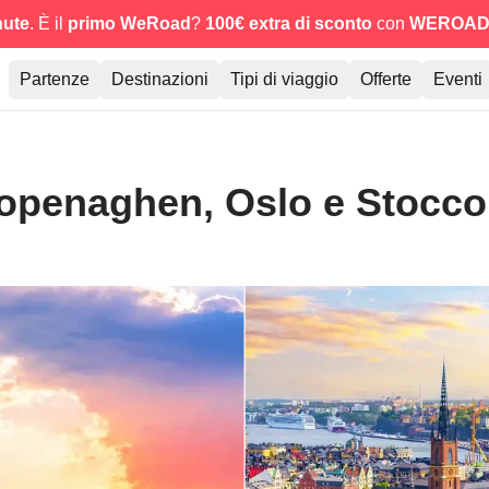
nute
. È il
primo WeRoad
?
100€ extra di sconto
con
WEROAD
Partenze
Destinazioni
Tipi di viaggio
Offerte
Eventi
Copenaghen, Oslo e Stocc