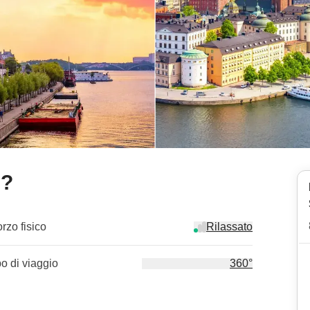
e?
orzo fisico
Rilassato
po di viaggio
360°