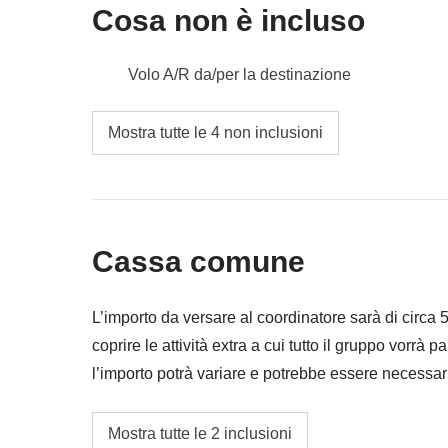
Cosa non è incluso
Volo A/R da/per la destinazione
Pasti e bevande dove non indicato
Mostra tutte le 4 non inclusioni
Tutti gli extra che vorrai acquistare e riuscirai
Tutto ciò che non è menzionato nella sezione
Cassa comune
L’importo da versare al coordinatore sarà di circa
coprire le attività extra a cui tutto il gruppo vorrà p
l’importo potrà variare e potrebbe essere necessar
restituita la differenza non utilizzata.
Cassa comune del coordinatore
Mostra tutte le 2 inclusioni