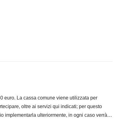
 ad infilare nello zaino
 "Cosa è incluso"
 50 euro. La cassa comune viene utilizzata per
artecipare, oltre ai servizi qui indicati; per questo
io implementarla ulteriormente, in ogni caso verrà