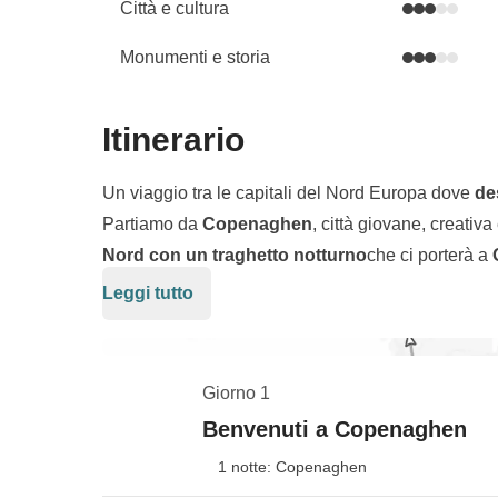
Città e cultura
Monumenti e storia
Itinerario
Un viaggio tra le capitali del Nord Europa dove
de
Partiamo da
Copenaghen
, città giovane, creativa
Nord con un traghetto notturno
che ci porterà a
autentica della Norvegia. Da qui, saliremo su
uno 
Leggi tutto
Questo itinerario è un perfetto mix di
esplorazion
per raggiungere
Stoccolma
, elegante, verde e cos
condividere con il gruppo: passeggiate nei centri st
panorami sul mare e tante occasioni per vivere la vi
Giorno 1
inutili
, e lascia spazio sia alle visite che alla sc
Otto giorni per assaporare
tre Paesi
,
tre culture
e
Benvenuti a Copenaghen
comune fatto di
sostenibilità
,
qualità della vita
e
1 notte: Copenaghen
scoprire la Scandinavia per la prima volta… e in