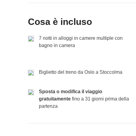
Vedi mappa
l’ultima cena tutti insieme, ripercorrendo i moment
È tempo di saluti. Dopo colazione, ci dirigiamo ve
Cosa è incluso
con nuovi amici, tantissime foto e la sensazione d
Incluso
: alloggio
perfettamente bilanciato tra città, spostamenti ic
Cassa comune
:
Non incluso
:
7 notti in alloggi in camere multiple con
Incluso
: -
bagno in camera
Cassa comune
:
Non incluso
:
Biglietto del treno da Oslo a Stoccolma
Sposta o modifica il viaggio
gratuitamente
fino a 31 giorni prima della
partenza