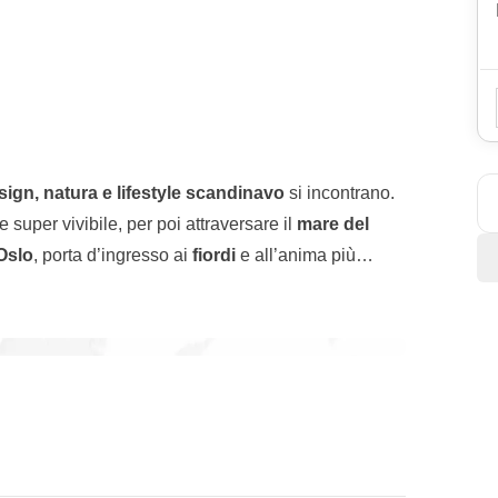
sign, natura e lifestyle scandinavo
si incontrano.
 e super vivibile, per poi attraversare il
mare del
Oslo
, porta d’ingresso ai
fiordi
e all’anima più
dei treni panoramici più belli del Nord Europa
e urbana
,
spostamenti iconici
e momenti da
truita sull’acqua.
orici,
quartieri alternativi
,
musei unici al mondo
,
ta locale. Il ritmo è
equilibrato, senza corse
operta spontanea, nel puro spirito WeRoad.
tre capitali
molto diverse tra loro, legate da un filo
bellezza nordica
. Un viaggio ideale per chi vuole
namorarsene.