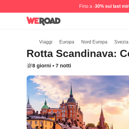
Fino a -
30% sui last mi
Viaggi
Europa
Nord Europa
Svezia
Rotta Scandinava: 
8 giorni •
7 notti