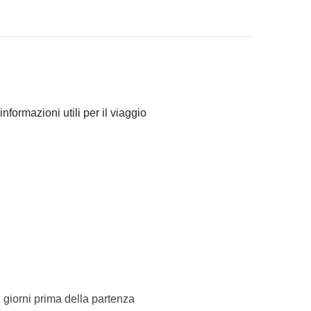
ranno concordato di fare e la relativa quota parte del
Comune sono svolte da fornitori locali terzi e
rviene nella gestione né assume responsabilità
informazioni utili per il viaggio
1 giorni prima della partenza