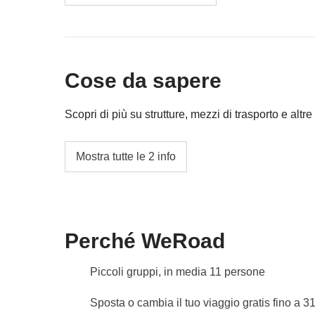
Le attività ed extra che tutti i partecipanti av
coordinatore. Le attività pagate con la Cassa 
valgono le loro condizioni; WeRoad non inte
Cose da sapere
Scopri di più su strutture, mezzi di trasporto e altre 
Camere multiple con bagno in camera
Mostra tutte le 2 info
Info sulle camere private
Vedi i dettagli
Perché WeRoad
Piccoli gruppi, in media 11 persone
Sposta o cambia il tuo viaggio gratis fino a 3