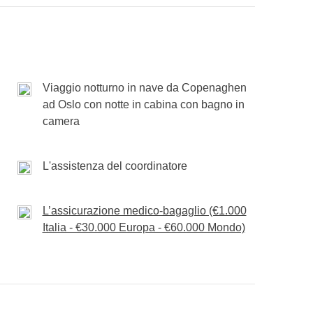
i più belli del viaggio.
rso l’aeroporto per il rientro. Torniamo a casa
i aver vissuto un viaggio intenso, vario e
onici ed esperienza di gruppo.
Viaggio notturno in nave da Copenaghen
ad Oslo con notte in cabina con bagno in
camera
L'assistenza del coordinatore
L’assicurazione medico-bagaglio (€1.000
Italia - €30.000 Europa - €60.000 Mondo)