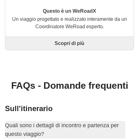
Questo è un WeRoadX
Un viaggio progettato e realizzato interamente da un
Coordinatore WeRoad esperto.
Scopri di più
Questo è un viaggio progettato e realizzato
interamente da un Coordinatore WeRoad esperto. Il
Coordinatore si occupa di tutto il viaggio: dalla
definizione dell'itinerario alla selezione delle
accommodation e delle esperienze in loco. Tramite
WeRoad potrai prenotare il viaggio e gestirlo nella
FAQs - Domande frequenti
tua area personale, come qualsiasi altro WeRoad.
Sull'itinerario
Quali sono i dettagli di incontro e partenza per
questo viaggio?