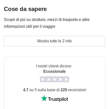
Le attività ed extra che tutti i partecipanti avranno
Cose da sapere
concordato di fare e la relativa quota parte del
coordinatore. Le attività pagate con la Cassa Comune
Scopri di più su strutture, mezzi di trasporto e altre
sono svolte da fornitori locali terzi e valgono le loro
informazioni utili per il viaggio
condizioni; WeRoad non interviene nella gestione né
L'opzione no-sharing room non è disponibile per
assume responsabilità
Mostra tutte le 2 info
questo viaggio
Info sulle camere private
Vedi i dettagli
I nostri clienti dicono
Eccezionale
4.7
su 5 sulla base di
225
recensioni