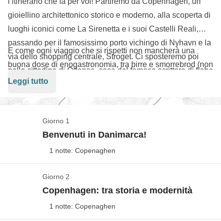
l’itinerario che fa per voi! Partiremo da Copenhagen, un
gioiellino architettonico storico e moderno, alla scoperta di
luoghi iconici come La Sirenetta e i suoi Castelli Reali,
passando per il famosissimo porto vichingo di Nyhavn e la
E come ogni viaggio che si rispetti non mancherà una
via dello shopping centrale, Stroget. Ci sposteremo poi
buona dose di enogastronomia, tra birre e smorrebrod (non
nelle cittadine di Odense, casa del famoso scrittore di fiabe
sapete cosa sono? Be’ mi sembra l’ora di scoprirlo
Leggi tutto
Andersen, e a Roskilde, primo porto di insediamento e
assieme!) Che aspetti a prenotare? I vichinghi ti stanno
capitale di quel che poi sarebbe diventato il Regno di
aspettando!
Danimarca.
Giorno 1
Benvenuti in Danimarca!
1 notte: Copenaghen
Giorno 2
Copenhagen
Copenhagen: tra storia e modernità
Vedi mappa
1 notte: Copenaghen
Il nostro viaggio comincia a
Copenhagen
, città ricca