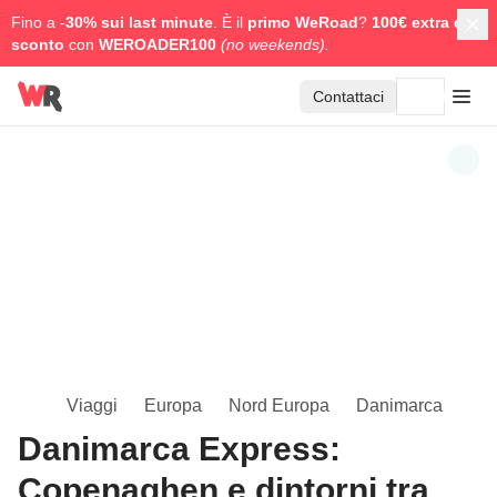
Fino a -
30% sui last minute
. È il
primo WeRoad
?
100€ extra di
sconto
con
WEROADER100
(no weekends).
Contattaci
Viaggi
Europa
Nord Europa
Danimarca
Danimarca Express:
Copenaghen e dintorni tra