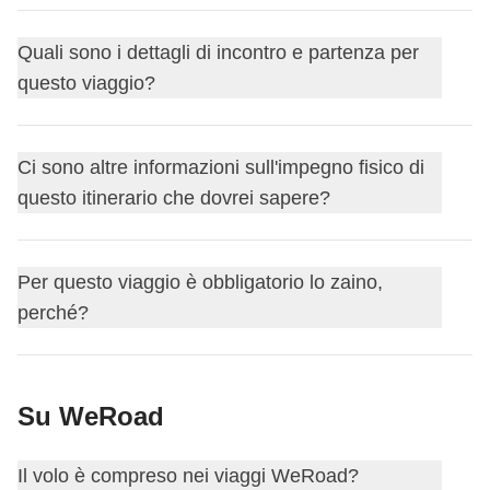
Il coordinatore ti consiglierà il bagaglio ideale prima della
Quali sono i dettagli di incontro e partenza per
partenza sul gruppo WhatsApp!
questo viaggio?
Per i voli domestici inclusi nell'itinerario, la franchigia
bagaglio è sempre garantita:
1 bagaglio a mano da 7 kg
Questo viaggio inizia a
Bogotà
. Il primo giorno ci
e
Ci sono altre informazioni sull'impegno fisico di
1 bagaglio in stiva da 15 kg
. Fa eccezione qualche
incontriamo alle
18:00
.
rotta sudamericana, dove il bagaglio a mano potrebbe non
questo itinerario che dovrei sapere?
Il coordinatore ti aggiungerà al gruppo Whatsapp del tuo
essere incluso - in quel caso troverai tutte le info nei
viaggio circa 15 giorni prima della partenza, così da
dettagli del tuo viaggio.
È raccomandato l'uso di scarpe da trekking e vestiti a
iniziare a conoscere i tuoi compagni di viaggio, darti
Per questo viaggio è obbligatorio lo zaino,
strati.
maggiori informazioni sull'incontro del primo giorno o
perché?
rispondere alle eventuali domande pre-partenza che
potresti avere.
Per questo itinerario è obbligatorio viaggiare con uno
Questo viaggio finisce a
Cartagena
. L’ultimo giorno sei
Su WeRoad
zaino, per questioni logistiche e di comodità per tutto il
libero di partire in qualsiasi momento, quindi - che tu
gruppo – e anche per te! Per le misure, ti consigliamo di
debba prenotare un volo, un treno o voglia proseguire il
Il volo è compreso nei viaggi WeRoad?
non eccedere i 50/60 litri. In aggiunta, porta anche uno