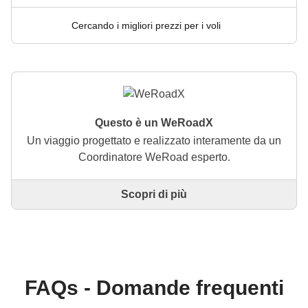
Cercando i migliori prezzi per i voli
Questo è un WeRoadX
Un viaggio progettato e realizzato interamente da un
Coordinatore WeRoad esperto.
Scopri di più
Questo è un viaggio progettato e realizzato
interamente da un Coordinatore WeRoad esperto. Il
Coordinatore si occupa di tutto il viaggio: dalla
definizione dell'itinerario alla selezione delle
accommodation e delle esperienze in loco. Tramite
WeRoad potrai prenotare il viaggio e gestirlo nella
FAQs - Domande frequenti
tua area personale, come qualsiasi altro WeRoad.