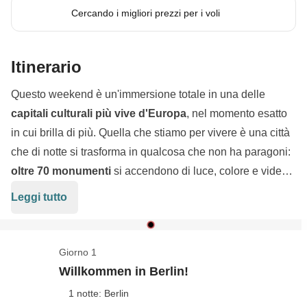
Cercando i migliori prezzi per i voli
Itinerario
Questo weekend è un'immersione totale in una delle
capitali culturali più vive d'Europa
, nel momento esatto
in cui brilla di più. Quella che stiamo per vivere è una città
che di notte si trasforma in qualcosa che non ha paragoni:
oltre 70 monumenti
si accendono di luce, colore e video
art in uno degli eventi più spettacolari del continente. Il
Leggi tutto
Festival of Lights
è un festival internazionale d'arte a
cielo aperto, dove
artisti da tutto il mondo
competono per
trasformare la
Porta di Brandeburgo
, il
Berliner Dom
e la
Giorno 1
Fernsehturm
in tele viventi che cambiano ogni quindici
Willkommen in Berlin!
minuti. Ma Berlino non è solo luci: è
street art
che
1 notte: Berlin
racconta rivoluzioni, è mercati vintage dove il passato è