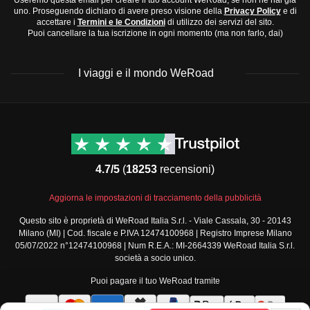
Useremo questa email per creare il tuo account WeRoad, se non ne hai già
Scarpe:
uno. Proseguendo dichiaro di avere preso visione della
Privacy Policy
e di
inverno, specialmente in Baviera.
accettare i
Termini e le Condizioni
di utilizzo dei servizi del sito.
Scarpe comode per camminare
Puoi cancellare la tua iscrizione in ogni momento (ma non farlo, dai)
Ovest:
Clima temperato, con temperature moderate e
Stivali impermeabili in inverno
piogge frequenti.
Scarpe eleganti per la sera
I viaggi e il mondo WeRoad
Est:
Clima continentale, con inverni freddi ed estati
Accessori e tecnologia:
calde, meno piovoso rispetto al nord.
Adattatore universale per prese
Il periodo migliore per visitare è la tarda primavera o l'inizio
Power bank
Destinazioni
Info & link utili (si spera)
dell'autunno, quando il clima è più mite e le piogge sono
Fotocamera o smartphone
Viaggi di gruppo Nord
Contatti
America
meno frequenti.
FAQ
Guida turistica o mappe offline
4.7/5
(
18253
recensioni)
Viaggi di gruppo Centro
Termini e condizioni
Articoli da toilette e medicinali:
America
Condizioni generali
Spazzolino e dentifricio
Aggiorna le impostazioni di tracciamento della pubblicità
Viaggi di gruppo Sud
Modulo informativo
America
Shampoo e sapone in formato viaggio
Questo sito è proprietà di WeRoad Italia S.r.l. - Viale Cassala, 30 - 20143
standard
Milano (MI) | Cod. fiscale e P.IVA 12474100968 | Registro Imprese Milano
Viaggi di gruppo Africa
Farmaci comuni da viaggio come antinfiammatori o
Policy annullamento
05/07/2022 n°12474100968 | Num R.E.A.: MI-2664339 WeRoad Italia S.r.l.
Viaggi di gruppo Medio
antistaminici
viaggio
società a socio unico.
Oriente
Cookie policy
Disinfettante per mani
Puoi pagare il tuo WeRoad tramite
Viaggi di gruppo Asia
Privacy policy
Questi articoli ti aiuteranno a essere preparato per ogni
Viaggi di gruppo Europa