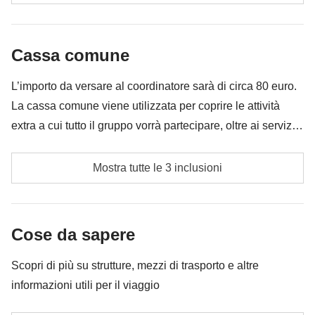
Tutti gli extra che vorrai acquistare e riuscirai ad
infilare nello zaino
Cassa comune
Tutto ciò che non è menzionato nella sezione "Cosa
è incluso"
L’importo da versare al coordinatore sarà di circa 80 euro.
La cassa comune viene utilizzata per coprire le attività
extra a cui tutto il gruppo vorrà partecipare, oltre ai servizi
qui indicati; per questo l’importo potrà variare e potrebbe
Trasporti
essere necessario implementarla ulteriormente, in ogni
Mostra tutte le 3 inclusioni
caso verrà restituita la differenza non utilizzata.
Cassa comune del coordinatore
Le attività ed extra che tutti i partecipanti avranno
Cose da sapere
concordato di fare e la relativa quota parte del
coordinatore
Scopri di più su strutture, mezzi di trasporto e altre
informazioni utili per il viaggio