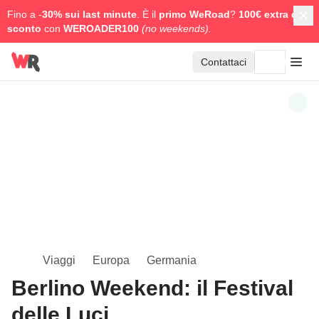
Fino a -
30% sui last minute
. È il
primo WeRoad
?
100€ extra di
sconto
con
WEROADER100
(no weekends).
Contattaci
Viaggi
Europa
Germania
Berlino Weekend: il Festival
delle Luci