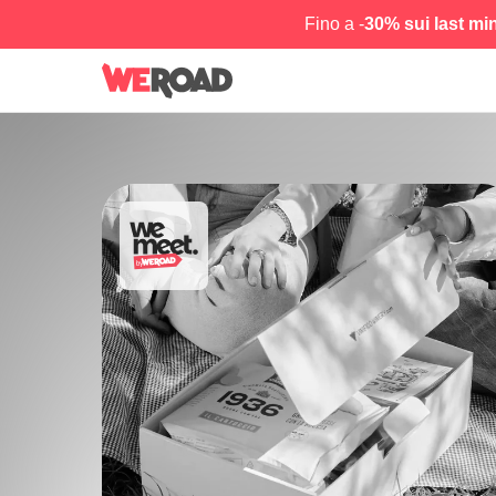
Fino a -
30% sui last mi