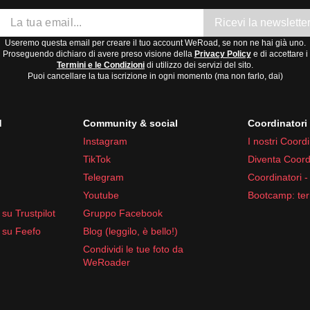
Ricevi la newslette
Useremo questa email per creare il tuo account WeRoad, se non ne hai già uno.
Proseguendo dichiaro di avere preso visione della
Privacy Policy
e di accettare i
Termini e le Condizioni
di utilizzo dei servizi del sito.
Puoi cancellare la tua iscrizione in ogni momento (ma non farlo, dai)
d
Community & social
Coordinator
Instagram
I nostri Coordi
TikTok
Diventa Coord
Telegram
Coordinatori -
Youtube
Bootcamp: ter
su Trustpilot
Gruppo Facebook
 su Feefo
Blog (leggilo, è bello!)
Condividi le tue foto da
WeRoader