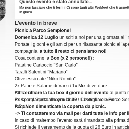
Questo evento è stato annullato...
Ma non lasciare che ti fermi! Ci sono tanti altri WeMeet che ti aspet
in gioco.
L'evento in breve
Picnic a Parco Sempione!
Domenica 12 Luglio
unisciti a noi per una giornata all
Portate i giochi e gli amici per un rilassante picnic all'ap
compagnia,
a tutto il resto ci pensiamo noi!
Cosa contiene la
Box (x 2 persone!!)
:
Patatine Cartoccio "San Carlo"
Taralli Salentini "Mariano"
Olive essiccate "Niko Romito"
2x Pane e Salame di Varzi / 1x Mix di verdure
Albicocche
Potrai
ritirare la tua box il giorno dell'evento
al punto r
2x Aperol Spritz ready-to-drink / 1 bottiglia di vino
Parco a partire dalle
ore 12.30
. Ci vediamo a Parco Se
Acqua
P.S.: Non dimenticate la coperta da picnic.
=> Ti contatteremo via mail per darti tutte le info per il 
In caso di maltempo l'evento sarà rimandato alla prima data
Si richiede il versamento della quota di 26 Euro in antic