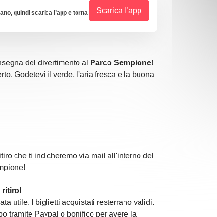
Scarica l’app
tano, quindi scarica l’app e torna
'insegna del divertimento al
Parco Sempione
!
erto. Godetevi il verde, l'aria fresca e la buona
itiro che ti indicheremo via mail all'interno del
mpione!
ritiro!
 utile. I biglietti acquistati resterrano validi.
ipo tramite Paypal o bonifico per avere la