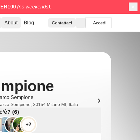
ER100
(no weekends).
About
Blog
Contattaci
Accedi
empione
arco Sempione
iazza Sempione, 20154 Milano MI, Italia
c’è? (6)
+2