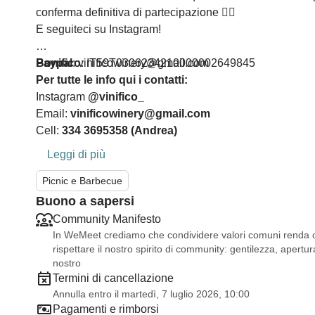
conferma definitiva di partecipazione ✌🏽
E seguiteci su Instagram!
Paypal
Bonifico
:
vinificowinery@gmail.com
: IT59T0306234210000002649845
Per tutte le info qui i contatti:
Instagram
@vinifico_
Email:
vinificowinery@gmail.com
Cell:
334 3695358 (Andrea)
Leggi di più
Picnic e Barbecue
Buono a sapersi
Community Manifesto
In WeMeet crediamo che condividere valori comuni renda og
rispettare il nostro spirito di community: gentilezza, apertura
nostro
Termini di cancellazione
Annulla entro il martedì, 7 luglio 2026, 10:00
Pagamenti e rimborsi