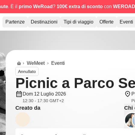
nute
. È il
primo WeRoad
?
100€ extra di sconto
con
WEROAD
Partenze
Destinazioni
Tipi di viaggio
Offerte
Eventi
WeMeet
Eventi
Annullato
Picnic a Parco S
Dom 12 Luglio 2026
P
12:30 - 17:30 GMT+2
P
Creato da
Chi 