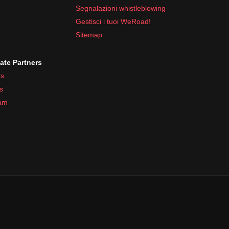
Segnalazioni whistleblowing
Gestisci i tuoi WeRoad!
Sitemap
iate Partners
s
s
ram